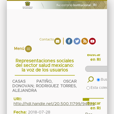
Contacto
Menú
Buscar
en RI
Representaciones sociales
del sector salud mexicano:
la voz de los usuarios
Buscar 
CASAS PATIÑO, OSCAR
DONOVAN
;
RODRIGUEZ TORRES,
Esta colecció
ALEJANDRA
URI:
Buscar
http://hdl.handle.net/20.500.11799/94676
en RI
Fecha:
2018-07-28