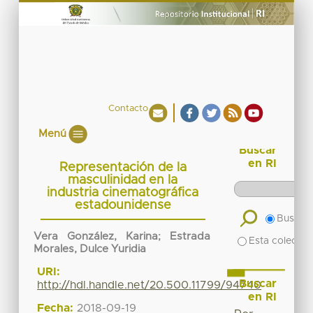
Contacto
Menú
Buscar
en RI
Representación de la
masculinidad en la
industria cinematográfica
estadounidense
Buscar 
Vera González, Karina
;
Estrada
Esta colecció
Morales, Dulce Yuridia
URI:
Buscar
http://hdl.handle.net/20.500.11799/94740
en RI
Fecha:
2018-09-19