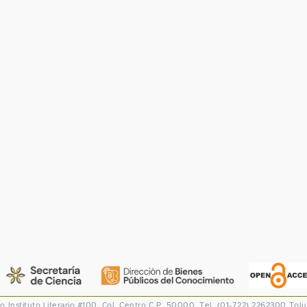
co
Instituto Literario #100. Col. Centro
C.P. 50000. Tel. (01-722) 2262300
Tolu