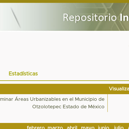
Estadísticas
Visualiz
rminar Áreas Urbanizables en el Municipio de
Otzolotepec Estado de México
febrero
marzo
abril
mayo
junio
julio