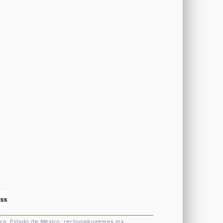
ca, Estado de México.
rectoria@uaemex.mx