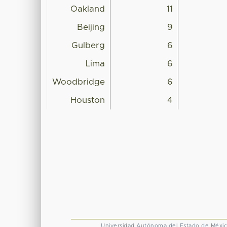
Oakland
11
Beijing
9
Gulberg
6
Lima
6
Woodbridge
6
Houston
4
Universidad Autónoma del Estado de Méxi