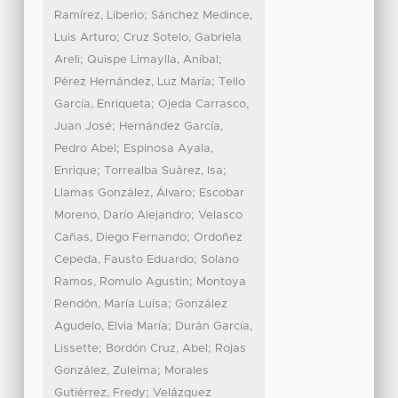
;
Ramírez, Liberio
Sánchez Medince,
;
Luis Arturo
Cruz Sotelo, Gabriela
;
;
Areli
Quispe Limaylla, Aníbal
;
Pérez Hernández, Luz María
Tello
;
García, Enriqueta
Ojeda Carrasco,
;
Juan José
Hernández García,
;
Pedro Abel
Espinosa Ayala,
;
;
Enrique
Torrealba Suárez, Isa
;
Llamas González, Álvaro
Escobar
;
Moreno, Darío Alejandro
Velasco
;
Cañas, Diego Fernando
Ordoñez
;
Cepeda, Fausto Eduardo
Solano
;
Ramos, Romulo Agustin
Montoya
;
Rendón, María Luisa
González
;
Agudelo, Elvia María
Durán García,
;
;
Lissette
Bordón Cruz, Abel
Rojas
;
González, Zuleima
Morales
;
Gutiérrez, Fredy
Velázquez