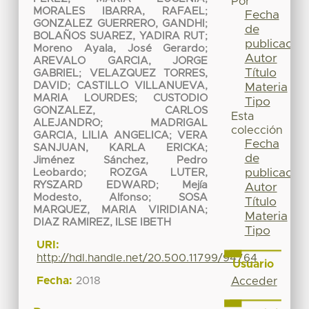
Por
MORALES IBARRA, RAFAEL
;
Fecha
GONZALEZ GUERRERO, GANDHI
;
de
BOLAÑOS SUAREZ, YADIRA RUT
;
publicación
Moreno Ayala, José Gerardo
;
Autor
AREVALO GARCIA, JORGE
Título
GABRIEL
;
VELAZQUEZ TORRES,
DAVID
;
CASTILLO VILLANUEVA,
Materia
MARIA LOURDES
;
CUSTODIO
Tipo
GONZALEZ, CARLOS
Esta
ALEJANDRO
;
MADRIGAL
colección
GARCIA, LILIA ANGELICA
;
VERA
Fecha
SANJUAN, KARLA ERICKA
;
de
Jiménez Sánchez, Pedro
publicación
Leobardo
;
ROZGA LUTER,
RYSZARD EDWARD
;
Mejía
Autor
Modesto, Alfonso
;
SOSA
Título
MARQUEZ, MARIA VIRIDIANA
;
Materia
DIAZ RAMIREZ, ILSE IBETH
Tipo
URI:
http://hdl.handle.net/20.500.11799/94764
Usuario
Fecha:
2018
Acceder