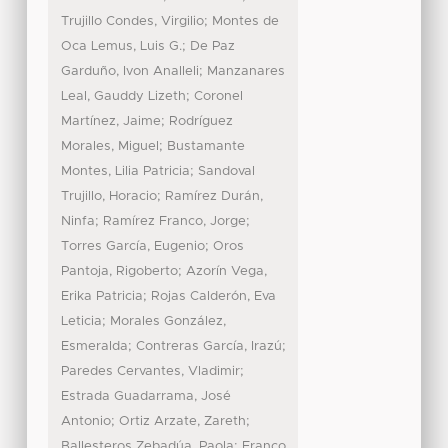
;
Trujillo Condes, Virgilio
Montes de
;
Oca Lemus, Luis G.
De Paz
;
Garduño, Ivon Analleli
Manzanares
;
Leal, Gauddy Lizeth
Coronel
;
Martínez, Jaime
Rodríguez
;
Morales, Miguel
Bustamante
;
Montes, Lilia Patricia
Sandoval
;
Trujillo, Horacio
Ramírez Durán,
;
;
Ninfa
Ramírez Franco, Jorge
;
Torres García, Eugenio
Oros
;
Pantoja, Rigoberto
Azorín Vega,
;
Erika Patricia
Rojas Calderón, Eva
;
Leticia
Morales González,
;
;
Esmeralda
Contreras García, Irazú
;
Paredes Cervantes, Vladimir
Estrada Guadarrama, José
;
;
Antonio
Ortiz Arzate, Zareth
;
Ballesteros Zebadúa, Paola
Franco