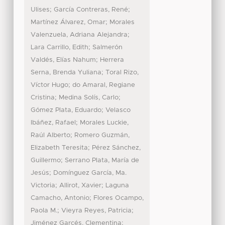
;
;
Ulises
García Contreras, René
;
Martínez Álvarez, Omar
Morales
;
Valenzuela, Adriana Alejandra
;
Lara Carrillo, Edith
Salmerón
;
Valdés, Elías Nahum
Herrera
;
Serna, Brenda Yuliana
Toral Rizo,
;
Víctor Hugo
do Amaral, Regiane
;
;
Cristina
Medina Solís, Carlo
;
Gómez Plata, Eduardo
Velasco
;
Ibáñez, Rafael
Morales Luckie,
;
Raúl Alberto
Romero Guzmán,
;
Elizabeth Teresita
Pérez Sánchez,
;
Guillermo
Serrano Plata, María de
;
Jesús
Domínguez García, Ma.
;
;
Victoria
Allirot, Xavier
Laguna
;
Camacho, Antonio
Flores Ocampo,
;
;
Paola M.
Vieyra Reyes, Patricia
;
Jiménez Garcés, Clementina