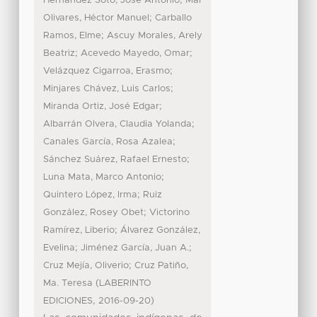
Hernández Soto, José Antonio
Mar
;
Olivares, Héctor Manuel
Carballo
;
Ramos, Elme
Ascuy Morales, Arely
;
;
Beatriz
Acevedo Mayedo, Omar
;
Velázquez Cigarroa, Erasmo
;
Minjares Chávez, Luis Carlos
;
Miranda Ortiz, José Edgar
;
Albarrán Olvera, Claudia Yolanda
;
Canales García, Rosa Azalea
;
Sánchez Suárez, Rafael Ernesto
;
Luna Mata, Marco Antonio
;
Quintero López, Irma
Ruiz
;
González, Rosey Obet
Victorino
;
Ramírez, Liberio
Álvarez González,
;
;
Evelina
Jiménez García, Juan A.
;
Cruz Mejía, Oliverio
Cruz Patiño,
(
Ma. Teresa
LABERINTO
,
)
EDICIONES
2016-09-20