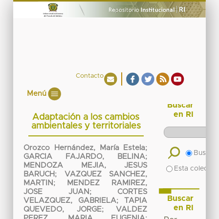
Contacto
Menú
Buscar
en RI
Adaptación a los cambios
ambientales y territoriales
Orozco Hernández, María Estela
;
Buscar 
GARCIA FAJARDO, BELINA
;
MENDOZA MEJIA, JESUS
Esta colecció
BARUCH
;
VAZQUEZ SANCHEZ,
MARTIN
;
MENDEZ RAMIREZ,
JOSE JUAN
;
CORTES
Buscar
VELAZQUEZ, GABRIELA
;
TAPIA
en RI
QUEVEDO, JORGE
;
VALDEZ
PEREZ, MARIA EUGENIA
;