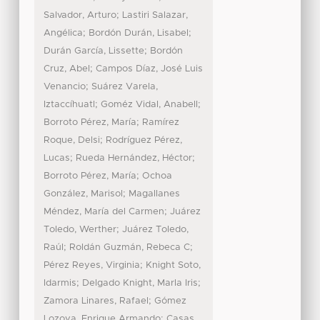
;
Salvador, Arturo
Lastiri Salazar,
;
;
Angélica
Bordón Durán, Lisabel
;
Durán García, Lissette
Bordón
;
Cruz, Abel
Campos Díaz, José Luis
;
Venancio
Suárez Varela,
;
;
Iztaccíhuatl
Goméz Vidal, Anabell
;
Borroto Pérez, María
Ramírez
;
Roque, Delsi
Rodríguez Pérez,
;
;
Lucas
Rueda Hernández, Héctor
;
Borroto Pérez, María
Ochoa
;
González, Marisol
Magallanes
;
Méndez, María del Carmen
Juárez
;
Toledo, Werther
Juárez Toledo,
;
;
Raúl
Roldán Guzmán, Rebeca C
;
Pérez Reyes, Virginia
Knight Soto,
;
;
Idarmis
Delgado Knight, Marla Iris
;
Zamora Linares, Rafael
Gómez
;
Lozoya, Enrique Armando
Casas