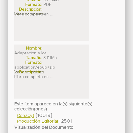
Tamaño:
5.173Mb
Formato:
PDF
Descripción:
Libro completo en ...
Ver documento
Nombre:
Adaptacion a los ...
Tamaño:
8.111Mb
Formato:
application/epub+zip
Ver documento
Descripción:
Libro completo en ...
Este ítem aparece en la(s) siguiente(s)
colección(ones)
[10019]
Conacyt
[250]
Producción Editorial
Visualización del Documento