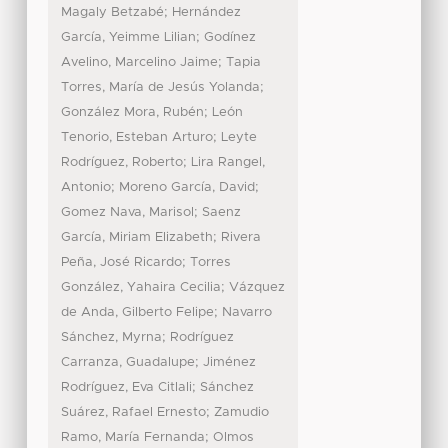
;
Magaly Betzabé
Hernández
;
García, Yeimme Lilian
Godínez
;
Avelino, Marcelino Jaime
Tapia
;
Torres, María de Jesús Yolanda
;
González Mora, Rubén
León
;
Tenorio, Esteban Arturo
Leyte
;
Rodríguez, Roberto
Lira Rangel,
;
;
Antonio
Moreno García, David
;
Gomez Nava, Marisol
Saenz
;
García, Miriam Elizabeth
Rivera
;
Peña, José Ricardo
Torres
;
González, Yahaira Cecilia
Vázquez
;
de Anda, Gilberto Felipe
Navarro
;
Sánchez, Myrna
Rodríguez
;
Carranza, Guadalupe
Jiménez
;
Rodríguez, Eva Citlali
Sánchez
;
Suárez, Rafael Ernesto
Zamudio
;
Ramo, María Fernanda
Olmos