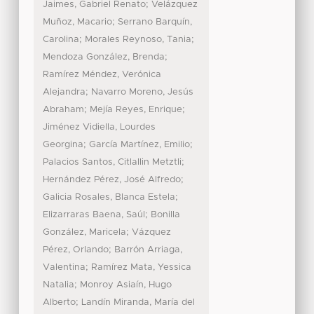
;
Jaimes, Gabriel Renato
Velázquez
;
Muñoz, Macario
Serrano Barquín,
;
;
Carolina
Morales Reynoso, Tania
;
Mendoza González, Brenda
Ramírez Méndez, Verónica
;
Alejandra
Navarro Moreno, Jesús
;
;
Abraham
Mejía Reyes, Enrique
Jiménez Vidiella, Lourdes
;
;
Georgina
García Martínez, Emilio
;
Palacios Santos, Citlallin Metztli
;
Hernández Pérez, José Alfredo
;
Galicia Rosales, Blanca Estela
;
Elizarraras Baena, Saúl
Bonilla
;
González, Maricela
Vázquez
;
Pérez, Orlando
Barrón Arriaga,
;
Valentina
Ramírez Mata, Yessica
;
Natalia
Monroy Asiaín, Hugo
;
Alberto
Landín Miranda, María del