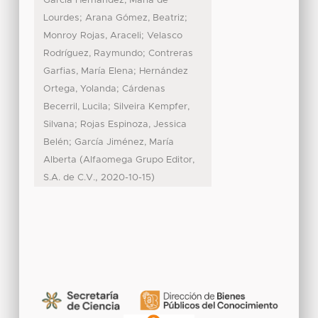
García Hernández, María de
;
;
Lourdes
Arana Gómez, Beatriz
;
Monroy Rojas, Araceli
Velasco
;
Rodríguez, Raymundo
Contreras
;
Garfias, María Elena
Hernández
;
Ortega, Yolanda
Cárdenas
;
Becerril, Lucila
Silveira Kempfer,
;
Silvana
Rojas Espinoza, Jessica
;
Belén
García Jiménez, María
(
Alberta
Alfaomega Grupo Editor,
,
)
S.A. de C.V.
2020-10-15