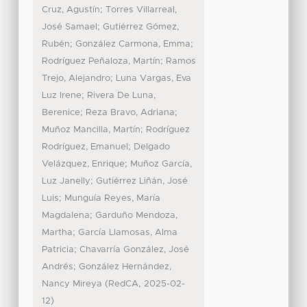
;
Cruz, Agustín
Torres Villarreal,
;
José Samael
Gutiérrez Gómez,
;
;
Rubén
González Carmona, Emma
;
Rodríguez Peñaloza, Martín
Ramos
;
Trejo, Alejandro
Luna Vargas, Eva
;
Luz Irene
Rivera De Luna,
;
;
Berenice
Reza Bravo, Adriana
;
Muñoz Mancilla, Martín
Rodríguez
;
Rodríguez, Emanuel
Delgado
;
Velázquez, Enrique
Muñoz García,
;
Luz Janelly
Gutiérrez Liñán, José
;
Luis
Munguía Reyes, María
;
Magdalena
Garduño Mendoza,
;
Martha
García Llamosas, Alma
;
Patricia
Chavarría González, José
;
Andrés
González Hernández,
(
,
Nancy Mireya
RedCA
2025-02-
)
12