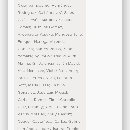
;
Cigarroa, Erasmo
Hernández
;
Rodríguez, Cuitláhuac V
Sales
;
Colín, Jesús
Martínez Saldaña,
;
Tomas
Bustillos Gómez,
;
Areopagita Yesyka
Mendoza Tello,
;
Enrique
Noriega Valencia,
;
Gabriela
Santos Rodas, Yendi
;
Yomara
Agudelo Cadavid, Ruth
;
;
Marina
Gil Valencia, Julián David
;
Villa Monsalve, Víctor Alexander
;
Padilla Loredo, Silvia
Quintero
;
Soto, María Luisa
Castillo
;
González, José Luis Miguel
;
Carballo Ramos, Elme
Carballo
;
;
Cruz, Edianny
Yera Toledo, Raciel
;
Ascuy Morales, Arely Beatriz
;
Couder-Castañeda, Carlos
Gabriel
;
Hernández, Loarry-Isaura
Perales