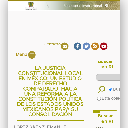
Contacto
Menú
Buscar
en RI
LA JUSTICIA
CONSTITUCIONAL LOCAL
EN MÉXICO: UN ESTUDIO
DE DERECHO
COMPARADO. HACIA
Buscar 
UNA REFORMA A LA
Esta colecció
CONSTITUCIÓN POLÍTICA
DE LOS ESTADOS UNIDOS
MEXICANOS PARA SU
CONSOLIDACIÓN
Buscar
en RI
LÓPEZ SÁENZ, EMANUEL