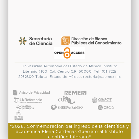
Universidad Autónoma del Estado de México
Instituto
Literario #100. Col. Centro
C.P. 50000. Tel. (01-722)
2262300
Toluca, Estado de México.
rectoria@uaemex.mx
CONACYT
"2026, Conmemoración del ingreso de la científica y
académica Elena Cárdenas Guerrero al Instituto
científico Literario"