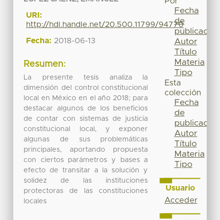
Por
Fecha
URI:
de
http://hdl.handle.net/20.500.11799/94770
publicación
Fecha:
2018-06-13
Autor
Título
Materia
Resumen:
Tipo
La presente tesis analiza la
Esta
dimensión del control constitucional
colección
local en México en el año 2018; para
Fecha
destacar algunos de los beneficios
de
de contar con sistemas de justicia
publicación
constitucional local, y exponer
Autor
algunas de sus problemáticas
Título
principales, aportando propuesta
Materia
con ciertos parámetros y bases a
Tipo
efecto de transitar a la solución y
solidez de las instituciones
Usuario
protectoras de las constituciones
Acceder
locales