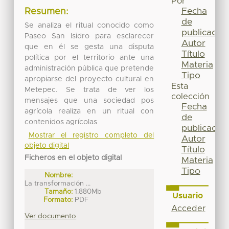
Por
Fecha
Resumen:
de
Se analiza el ritual conocido como
publicación
Paseo San Isidro para esclarecer
Autor
que en él se gesta una disputa
Título
política por el territorio ante una
Materia
administración pública que pretende
Tipo
apropiarse del proyecto cultural en
Esta
Metepec. Se trata de ver los
colección
mensajes que una sociedad pos
Fecha
agrícola realiza en un ritual con
de
contenidos agrícolas
publicación
Mostrar el registro completo del
Autor
objeto digital
Título
Ficheros en el objeto digital
Materia
Tipo
Nombre:
La transformación ...
Tamaño:
1.880Mb
Usuario
Formato:
PDF
Acceder
Ver documento