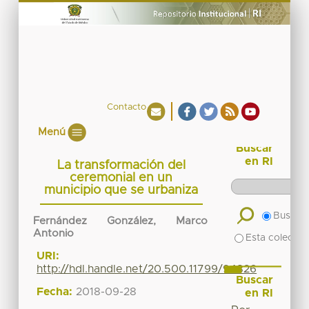
Contacto
Menú
Buscar
en RI
La transformación del
ceremonial en un
municipio que se urbaniza
Buscar 
Fernández González, Marco
Antonio
Esta colecció
URI:
http://hdl.handle.net/20.500.11799/94826
Buscar
Fecha:
2018-09-28
en RI