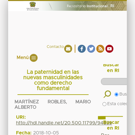
Contacto
Menú
Buscar
en RI
La paternidad en las
nuevas masculinidades
como derecho
fundamental
Buscar 
MARTÍNEZ ROBLES, MARIO
Esta colecció
ALBERTO
URI:
Buscar
http://hdl.handle.net/20.500.11799/94839
en RI
Fecha:
2018-10-05