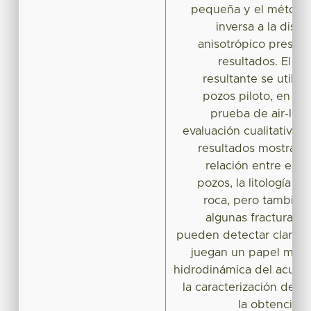
pequeña y el método
inversa a la dist
anisotrópico present
resultados. El m
resultante se utilizó
pozos piloto, en los
prueba de air-lift
evaluación cualitativa d
resultados mostraro
relación entre el r
pozos, la litología y 
roca, pero también
algunas fracturas o
pueden detectar claram
juegan un papel muy 
hidrodinámica del acuíf
la caracterización del a
la obtención