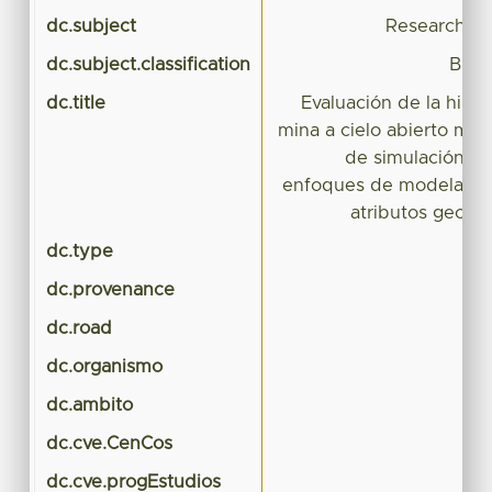
dc.subject
Research Su
dc.subject.classification
BIOL
dc.title
Evaluación de la hidr
mina a cielo abierto me
de simulación, ut
enfoques de modelación
atributos geológ
dc.type
Te
dc.provenance
dc.road
dc.organismo
dc.ambito
dc.cve.CenCos
dc.cve.progEstudios