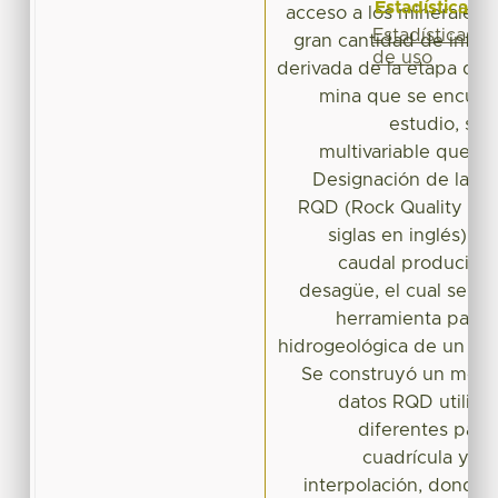
Estadísticas
acceso a los minerales 
Estadísticas
gran cantidad de infor
de uso
derivada de la etapa de 
mina que se encuent
estudio, se r
multivariable que t
Designación de la Ca
RQD (Rock Quality Des
siglas en inglés) y 
caudal producido
desagüe, el cual se p
herramienta para l
hidrogeológica de un acu
Se construyó un model
datos RQD utiliza
diferentes para
cuadrícula y c
interpolación, donde 