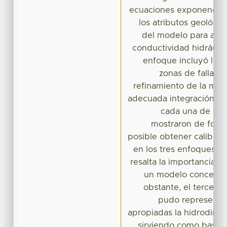
ecuaciones exponencial
los atributos geológi
del modelo para asig
conductividad hidráulica
enfoque incluyó la m
zonas de falla, lo
refinamiento de la malla
adecuada integración de
cada una de ella
mostraron de form
posible obtener calibrac
en los tres enfoques m
resalta la importancia de
un modelo conceptu
obstante, el tercer 
pudo representa
apropiadas la hidrodinám
sirviendo como base p