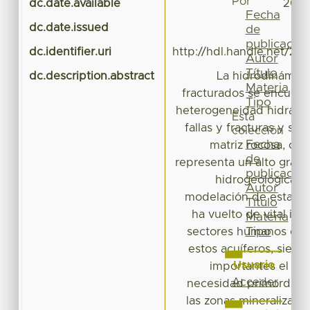
Por
dc.date.available
2018
Fecha
dc.date.issued
de
publicación
dc.identifier.uri
http://hdl.handle.net/20
Autor
Título
dc.description.abstract
La hidrodinámica
Materia
fracturados se encuentra
Tipo
heterogeneidad hidrául
Esta
fallas y fracturas y su 
colección
Fecha
matriz rocosa, cuy
de
representa un alto grad
publicación
hidrogeológica. 
Autor
modelación de esta h
Título
ha vuelto de vital imp
Materia
Tipo
sectores humanos que
estos acuíferos, sien
Usuario
importantes el se
Acceder
necesidad primordial 
las zonas mineralizadas