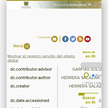
Contacto
Menú
Buscar
Mostrar el registro sencillo del objeto
en RI
digital
dc.contributor.advisor
GARFIAS SOLIZ, J
Buscar 
dc.contributor.author
HERRERA SALAZAR, JO
Esta colecció
dc.creator
HERRERA SALAZAR,
Buscar
dc.date.accessioned
2018
en RI