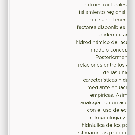
hidroestructurales: ma
fallamiento regional. E
necesario tener en 
factores disponibles q
a identificar 
hidrodinámico del acuífe
modelo conceptual
Posteriormente, 
relaciones entre los atr
de las unidad
características hidráu
mediante ecuacione
empíricas. Asimis
analogía con un acuífer
con el uso de ecuac
hidrogeología y de 
hidráulica de los poz
estimaron las propiedade