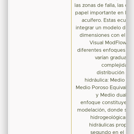
las zonas de falla, las cu
papel importante en la h
acuífero. Estas ecuac
integrar un modelo de si
dimensiones con el ap
Visual ModFlow, a
diferentes enfoques d
varían gradualm
complejidad c
distribución de
hidráulica: Medio Po
Medio Poroso Equivalen
y Medio dual-co
enfoque constituye l
modelación, donde se 
hidrogeológicas co
hidráulicas propias
segundo en el cual