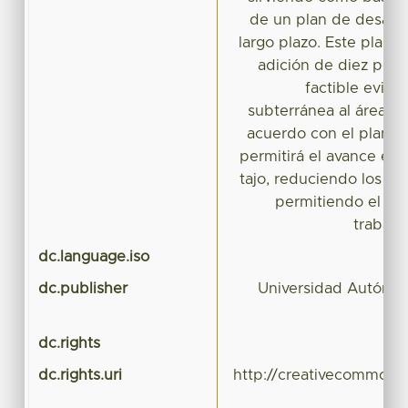
de un plan de desagüe
largo plazo. Este plan 
adición de diez poz
factible evita
subterránea al área d
acuerdo con el plan d
permitirá el avance en 
tajo, reduciendo los co
permitiendo el acc
trabaja
dc.language.iso
dc.publisher
Universidad Autónom
dc.rights
dc.rights.uri
http://creativecommons.