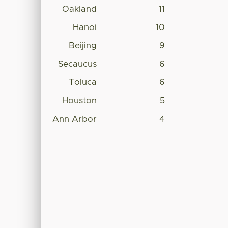
Oakland
11
Hanoi
10
Beijing
9
Secaucus
6
Toluca
6
Houston
5
Ann Arbor
4