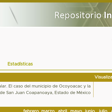
Estadísticas
Visualiz
alar. El caso del municipio de Ocoyoacac y la
de San Juan Coapanoaya, Estado de México
febrero
marzo
abril
mayo
junio
julio