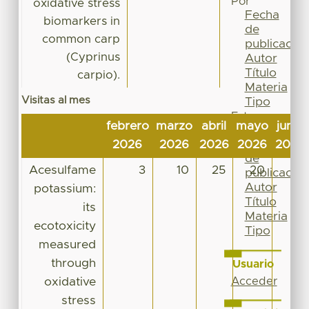
Por
oxidative stress
Fecha
biomarkers in
de
common carp
publicación
(Cyprinus
Autor
Título
carpio).
Materia
Visitas al mes
Tipo
Esta
febrero
marzo
abril
mayo
junio
colección
Fecha
2026
2026
2026
2026
2026
de
Acesulfame
3
10
25
20
11
publicación
Autor
potassium:
Título
its
Materia
ecotoxicity
Tipo
measured
through
Usuario
oxidative
Acceder
stress