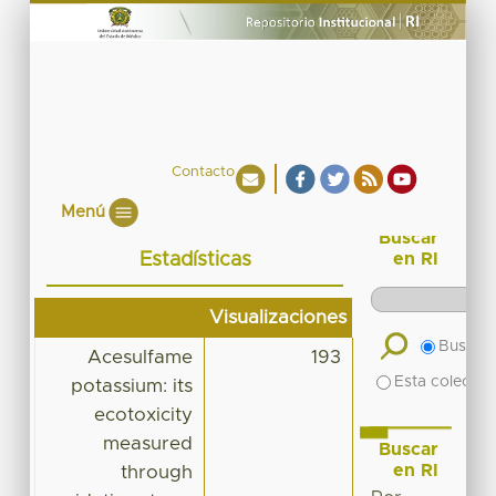
Contacto
Menú
Buscar
Estadísticas
en RI
Visualizaciones
Buscar 
Acesulfame
193
Esta colecció
potassium: its
ecotoxicity
measured
Buscar
en RI
through