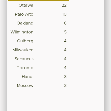
Ottawa
22
Palo Alto
10
Oakland
6
Wilmington
5
Gulberg
4
Milwaukee
4
Secaucus
4
Toronto
4
Hanoi
3
Moscow
3