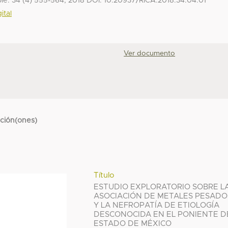
bie. 34 (4) 555-564, 2018 DOI: 10.20937/RICA.2018.34.04.01
ital
Ver documento
cción(ones)
Título
ESTUDIO EXPLORATORIO SOBRE L
ASOCIACIÓN DE METALES PESADO
Y LA NEFROPATÍA DE ETIOLOGÍA
DESCONOCIDA EN EL PONIENTE D
ESTADO DE MÉXICO