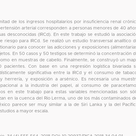
tad de los ingresos hospitalarios por insuficiencia renal cróni
hipertensión arterial corresponden a personas menores de 40 año
sas desconocidas (IRCd). En este trabajo se estudió la asociaci
 riesgo para IRCd. Se realizó un estudio transversal analítico 
tionario para conocer las adicciones y exposiciones (alimentaria
etos. En 50 casos y 50 testigos se determinó la concentración 
plomo en muestras de cabello. Finalmente, se construyó un ma
0 pacientes. Con base en una regresión logística bivariada 
ísticamente significativa entre la IRCd y el consumo de tabac
 y herrería, y exposición a arsénico. Es necesaria una muest
acional a la industria del papel, al consumo de paracetamo
os en este trabajo para estas variables mencionadas son só
lizan en la cuenca del Rio Lerma, uno de los más contaminados d
xico parece ser muy similar a la de Siri Lanka y la del Pacífi
studios a mayor escala.