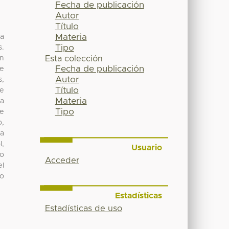
Fecha de publicación
Autor
Título
Materia
ca
Tipo
s.
ón
Esta colección
Fecha de publicación
de
Autor
s,
Título
de
Materia
pa
Tipo
se
o,
ra
l,
Usuario
lo
Acceder
el
co
Estadísticas
Estadísticas de uso