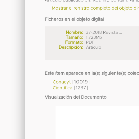
Artículo publicado en: Rev. Int. Contam. Am
Mostrar el registro completo del objeto dig
Ficheros en el objeto digital
Nombre:
37-2018 Revista ...
Tamaño:
1.723Mb
Formato:
PDF
Descripción:
Articulo
Este ítem aparece en la(s) siguiente(s) cole
[10019]
Conacyt
[1237]
Científica
Visualización del Documento