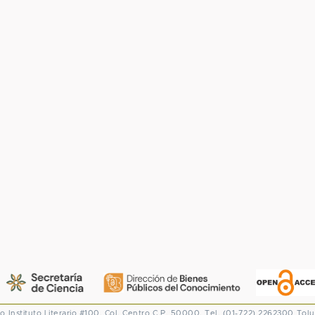
co
Instituto Literario #100. Col. Centro
C.P. 50000. Tel. (01-722) 2262300
Tolu