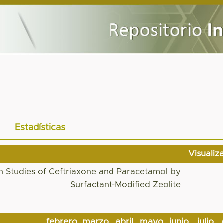
Estadísticas
Visualiz
on Studies of Ceftriaxone and Paracetamol by
Surfactant-Modified Zeolite
febrero
marzo
abril
mayo
junio
julio