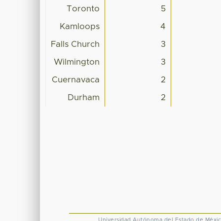
Toronto
5
Kamloops
4
Falls Church
3
Wilmington
3
Cuernavaca
2
Durham
2
Universidad Autónoma del Estado de Méxi