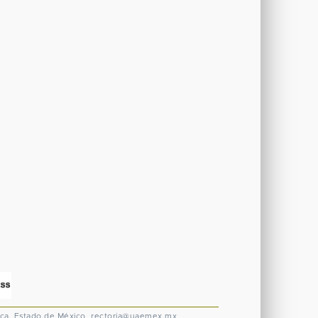
ca, Estado de México.
rectoria@uaemex.mx