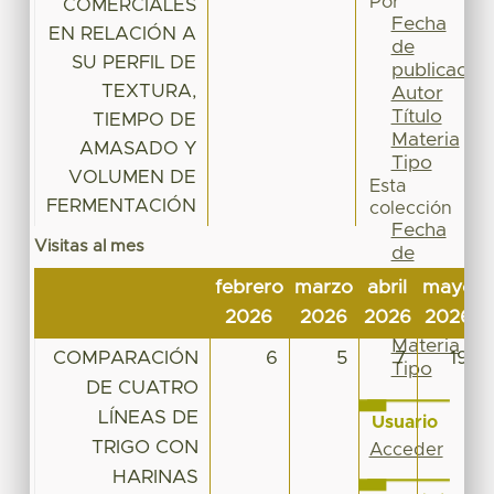
Por
COMERCIALES
Fecha
EN RELACIÓN A
de
SU PERFIL DE
publicación
TEXTURA,
Autor
Título
TIEMPO DE
Materia
AMASADO Y
Tipo
VOLUMEN DE
Esta
FERMENTACIÓN
colección
Fecha
Visitas al mes
de
publicación
febrero
marzo
abril
mayo
Autor
2026
2026
2026
2026
Título
Materia
COMPARACIÓN
6
5
7
19
Tipo
DE CUATRO
LÍNEAS DE
Usuario
TRIGO CON
Acceder
HARINAS