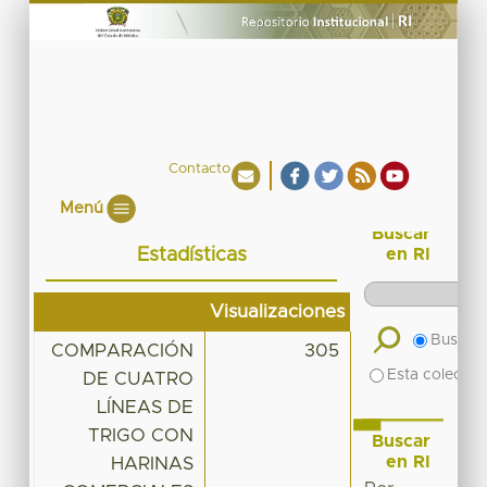
Contacto
Menú
Buscar
Estadísticas
en RI
Visualizaciones
Buscar 
COMPARACIÓN
305
Esta colecció
DE CUATRO
LÍNEAS DE
TRIGO CON
Buscar
en RI
HARINAS