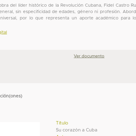
bra del líder histórico de la Revolución Cubana, Fidel Castro R
general, sin especificidad de edades, género ni profesión. Abor
universal, por lo que representa un aporte académico para l
ital
Ver documento
cción(ones)
Título
Su corazón a Cuba