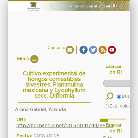
Contacto
Menú
Buscar
en RI
Cultivo experimental de
hongos comestibles
silvestres: Flammulina
mexicana y Lyophyllum
secc. Difformia
Buscar 
Esta colecció
Arana Gabriel, Yolanda
URI:
Buscar
http://hdl.handle.net/20.500.11799/95129
en RI
Fecha:
2018-01-25