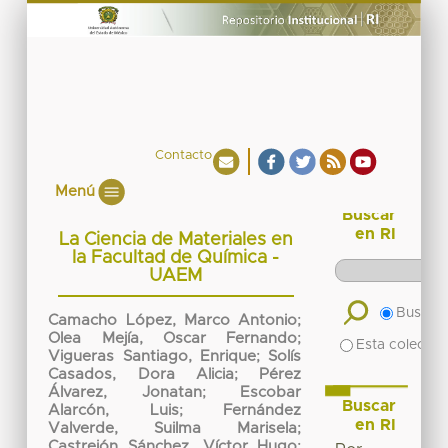
Contacto
Menú
Buscar
en RI
La Ciencia de Materiales en
la Facultad de Química -
UAEM
Buscar 
Camacho López, Marco Antonio
;
Olea Mejía, Oscar Fernando
;
Esta colecció
Vigueras Santiago, Enrique
;
Solís
Casados, Dora Alicia
;
Pérez
Álvarez, Jonatan
;
Escobar
Buscar
Alarcón, Luis
;
Fernández
en RI
Valverde, Suilma Marisela
;
Castrejón Sánchez, Víctor Hugo
;