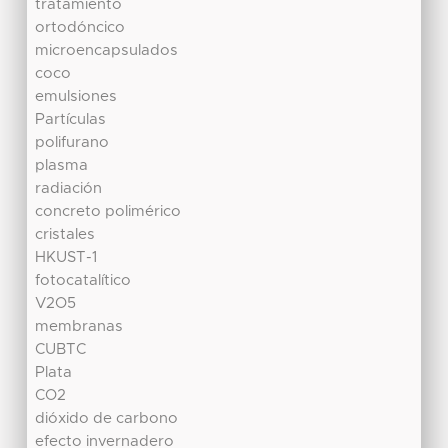
tratamiento
ortodóncico
microencapsulados
coco
emulsiones
Partículas
polifurano
plasma
radiación
concreto polimérico
cristales
HKUST-1
fotocatalítico
V2O5
membranas
CUBTC
Plata
CO2
dióxido de carbono
efecto invernadero