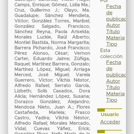
Por
Camps, Enrique
;
Gómez, Lidia Ma.
;
Fecha
Cruz, Guillermo J.
;
Olayo, Ma.
de
Guadalupe
;
Sánchez Mendieta,
publicación
Víctor
;
González Torres, Maribel
;
Autor
González Salgado, Francisco
;
Título
Sánchez Reyna, Paola Ariselda
;
Morales Luckie, Raúl Alberto
;
Materia
Montiel Bastida, Norma Margarita
;
Tipo
Barrera Pichardo, José Francisco
;
Esta
Pérez Alonso, César
;
Vernon
colección
Carter, Eduardo Jaime
;
Zúñiga,
Fecha
Raquel
;
Martínez Barrera, Gonzalo
;
de
Martínez López, Miguel
;
Arriaga
publicación
Merced, José Miguel
;
Varela
Guerrero, Víctor
;
Vilchis Néstor,
Autor
Alfredo Rafael
;
Serrato García,
Título
Lizbeth
;
Solís Casados, Dora
Materia
Alicia
;
Hernández López, Susana
;
Tipo
Dorazco González, Alejandro
;
Mendoza Nieto, Juan A.
;
Flores
Castañeda, Mariela
;
Frasco
Usuario
Castro, Yadira
;
Vilchis Néstor,
Acceder
Alfredo Rafael
;
Morales Mercado,
Vidal
;
Cuevas Yáñez, Erick
;