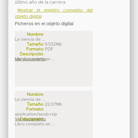
último año de la carrera.
Mostrar el registro completo del
objeto digital
Ficheros en el objeto digital
Nombre:
La ciencia de ...
Tamaño:
6.532Mb
Formato:
PDF
Descripción:
Libro completo en ...
Ver documento
Nombre:
La ciencia de ...
Tamaño:
22.07Mb
Formato:
application/epub+zip
Ver documento
Descripción:
Libro completo en ...