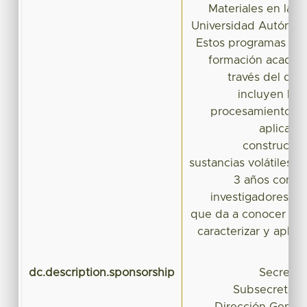
Materiales en la F
Universidad Autónom
Estos programas ofre
formación académi
través del des
incluyen la s
procesamiento de
aplicaci
construcción
sustancias volátiles, e
3 años con e
investigadores, se
que da a conocer la i
caracterizar y aplic
dc.description.sponsorship
Secretar
Subsecretaría