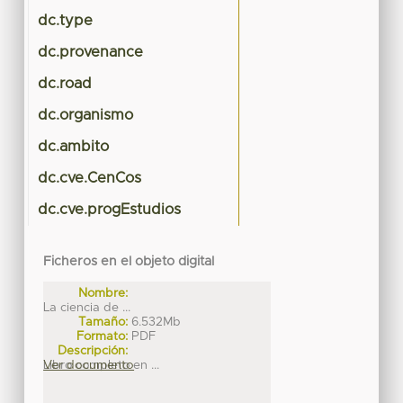
dc.type
dc.provenance
dc.road
dc.organismo
dc.ambito
dc.cve.CenCos
dc.cve.progEstudios
Ficheros en el objeto digital
Nombre:
La ciencia de ...
Tamaño:
6.532Mb
Formato:
PDF
Descripción:
Libro completo en ...
Ver documento