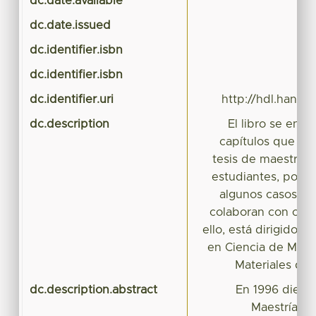
dc.date.available
dc.date.issued
dc.identifier.isbn
dc.identifier.isbn
dc.identifier.uri
http://hdl.handl
dc.description
El libro se enc
capítulos que son
tesis de maestría 
estudiantes, por s
algunos casos, po
colaboran con cada 
ello, está dirigido 
en Ciencia de Mater
Materiales del 
dc.description.abstract
En 1996 dieron
Maestría y 