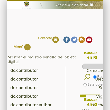
Contacto
Menú
Buscar
Mostrar el registro sencillo del objeto
en RI
digital
dc.contributor
Camacho Ló
Buscar 
dc.contributor
Olea Me
Esta colecció
dc.contributor
Solís
dc.contributor
Viguera
Buscar
en RI
dc.contributor.author
Camacho Ló