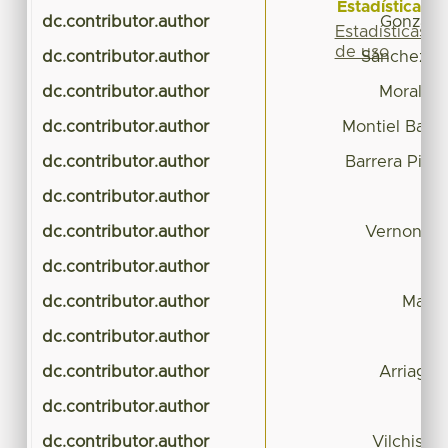
Estadísticas
dc.contributor.author
González
Estadísticas
de uso
dc.contributor.author
Sánchez Re
dc.contributor.author
Morales 
dc.contributor.author
Montiel Basti
dc.contributor.author
Barrera Pich
dc.contributor.author
dc.contributor.author
Vernon Ca
dc.contributor.author
dc.contributor.author
Martí
dc.contributor.author
Mar
dc.contributor.author
Arriaga 
dc.contributor.author
Var
dc.contributor.author
Vilchis N