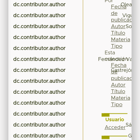
Por
dc.contributor.author
Olea Me
Fecha
de
dc.contributor.author
Viguera
publicación
Autor
dc.contributor.author
Solís
Título
dc.contributor.author
Pé
Materia
Tipo
dc.contributor.author
E
Esta
colección
dc.contributor.author
Fernández Valver
Fecha
dc.contributor.author
Castrejón S
de
publicación
dc.contributor.author
Autor
Título
dc.contributor.author
Materia
dc.contributor.author
Tipo
dc.contributor.author
Ol
Usuario
dc.contributor.author
Sánch
Acceder
dc.contributor.author
Gonz