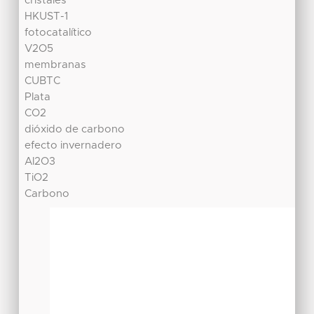
cristales
HKUST-1
fotocatalítico
V2O5
membranas
CUBTC
Plata
CO2
dióxido de carbono
efecto invernadero
Al2O3
TiO2
Carbono