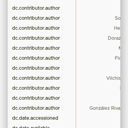
dc.contributor.author
Se
dc.contributor.author
Solís
dc.contributor.author
Herná
dc.contributor.author
Dorazco 
dc.contributor.author
Men
dc.contributor.author
Flore
dc.contributor.author
F
dc.contributor.author
Vilchis N
dc.contributor.author
Mor
dc.contributor.author
dc.contributor.author
González Rivas, N
dc.date.accessioned