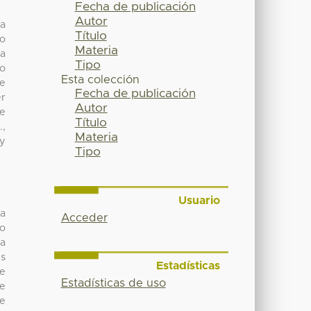
Fecha de publicación
Autor
la
Título
io
Materia
 a
Tipo
do
Esta colección
de
Fecha de publicación
er
Autor
ne
Título
.,
Materia
 y
Tipo
Usuario
ha
Acceder
do
la
es
Estadísticas
de
Estadísticas de uso
te
se