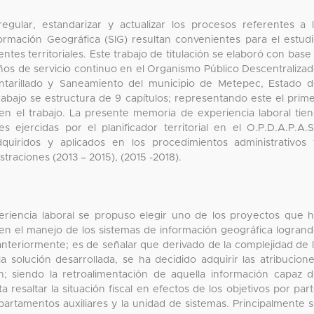
egular, estandarizar y actualizar los procesos referentes a 
formación Geográfica (SIG) resultan convenientes para el estud
tes territoriales. Este trabajo de titulación se elaboró con base
años de servicio continuo en el Organismo Público Descentraliza
antarillado y Saneamiento del municipio de Metepec, Estado 
 trabajo se estructura de 9 capítulos; representando este el prim
n el trabajo. La presente memoria de experiencia laboral tie
 ejercidas por el planificador territorial en el O.P.D.A.P.A.S
quiridos y aplicados en los procedimientos administrativos
traciones (2013 – 2015), (2015 -2018).
eriencia laboral se propuso elegir uno de los proyectos que 
en el manejo de los sistemas de información geográfica logran
anteriormente; es de señalar que derivado de la complejidad de 
 solución desarrollada, se ha decidido adquirir las atribucion
ón; siendo la retroalimentación de aquella información capaz 
 resaltar la situación fiscal en efectos de los objetivos por par
partamentos auxiliares y la unidad de sistemas. Principalmente 