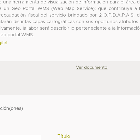
e una herramienta de visualización de información para el área 
n de un Geo Portal WMS (Web Map Service); que contribuya a 
ecaudación fiscal del servicio brindado por 2 O.P.D.A.P.A.S. 
tarán distintas capas cartográficas con sus oportunos atributos
ivamente, la labor será describir lo perteneciente a la informaci
 geo portal WMS.
ital
Ver documento
cción(ones)
Título