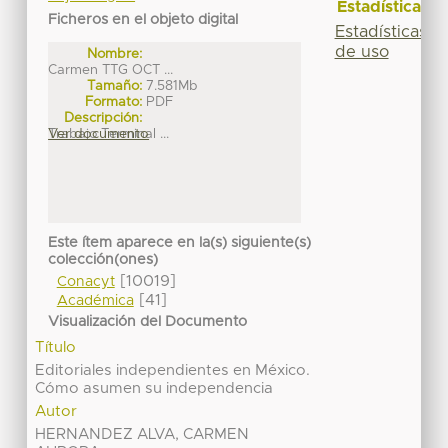
Estadísticas
Ficheros en el objeto digital
Estadísticas
de uso
Nombre:
Carmen TTG OCT ...
Tamaño:
7.581Mb
Formato:
PDF
Descripción:
Trabajo Terminal ...
Ver documento
Este ítem aparece en la(s) siguiente(s)
colección(ones)
[10019]
Conacyt
[41]
Académica
Visualización del Documento
Título
Editoriales independientes en México.
Cómo asumen su independencia
Autor
HERNANDEZ ALVA, CARMEN