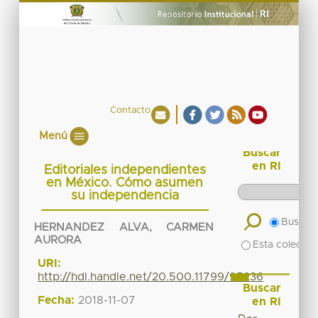
Contacto
Menú
Buscar
en RI
Editoriales independientes
en México. Cómo asumen
su independencia
Buscar 
HERNANDEZ ALVA, CARMEN
AURORA
Esta colecció
URI:
http://hdl.handle.net/20.500.11799/95236
Buscar
Fecha:
2018-11-07
en RI