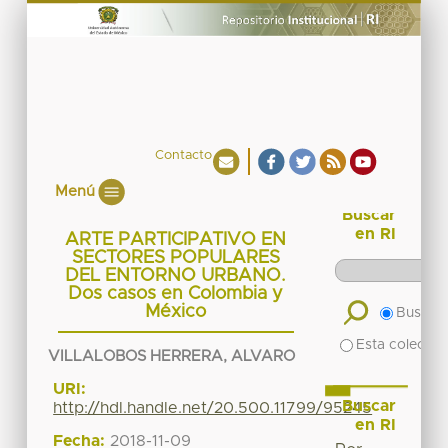
Contacto
Menú
Buscar
en RI
ARTE PARTICIPATIVO EN
SECTORES POPULARES
DEL ENTORNO URBANO.
Dos casos en Colombia y
México
Buscar 
Esta colecció
VILLALOBOS HERRERA, ALVARO
URI:
Buscar
http://hdl.handle.net/20.500.11799/95245
en RI
Fecha:
2018-11-09