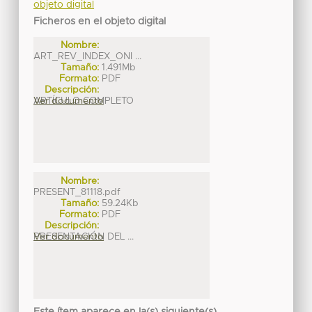
objeto digital
Ficheros en el objeto digital
Nombre:
ART_REV_INDEX_ONI ...
Tamaño:
1.491Mb
Formato:
PDF
Descripción:
ARTÍCULO COMPLETO
Ver documento
Nombre:
PRESENT_81118.pdf
Tamaño:
59.24Kb
Formato:
PDF
Descripción:
PRESENTACIÓN DEL ...
Ver documento