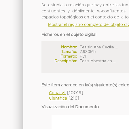
Se estudia la relación que hay entre las fu
confluentes y débilmente w-confluentes. 
espacios topológicos en el contexto de la t
Mostrar el registro completo del objeto dig
Ficheros en el objeto digital
Nombre:
TesisM Ana Cecilia ...
Tamaño:
7.980Mb
Formato:
PDF
Descripción:
Tesis Maestría en ...
Este ítem aparece en la(s) siguiente(s) cole
[10019]
Conacyt
[216]
Científica
Visualización del Documento