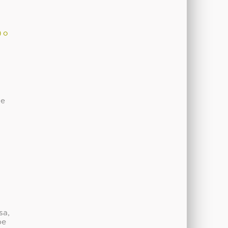
) o
de
sa,
be