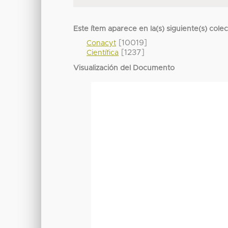
Este ítem aparece en la(s) siguiente(s) cole
[10019]
Conacyt
[1237]
Científica
Visualización del Documento