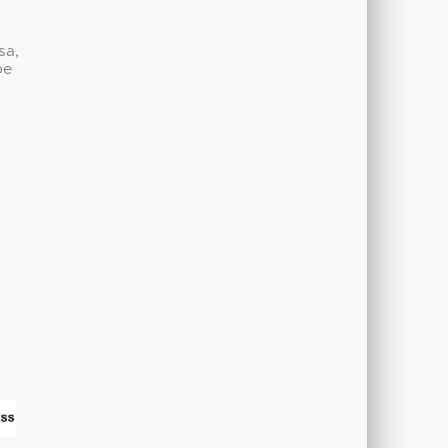
sa,
be