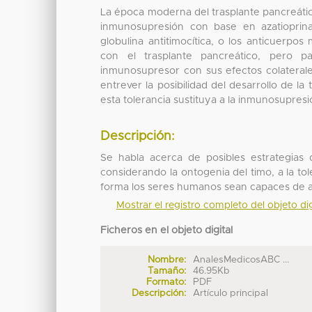
La época moderna del trasplante pancreáti
inmunosupresión con base en azatioprina, 
globulina antitimocítica, o los anticuerp
con el trasplante pancreático, pero 
inmunosupresor con sus efectos colaterale
entrever la posibilidad del desarrollo de la
esta tolerancia sustituya a la inmunosupresi
Descripción:
Se habla acerca de posibles estrategias
considerando la ontogenia del timo, a la to
forma los seres humanos sean capaces de a
Mostrar el registro completo del objeto dig
Ficheros en el objeto digital
Nombre:
AnalesMedicosABC ...
Tamaño:
46.95Kb
Formato:
PDF
Descripción:
Artículo principal