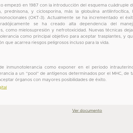
co empezó en 1987 con la introducción del esquema cuádruple 
prednisona, y ciclosporina, más la globulina antilinfocítica, 
os monoclonales (OKT-3). Actualmente se ha incrementado el éxi
paradójicamente se ha creado alta dependencia del manej
s, como mielosupresión y nefrotoxicidad. Nuevas técnicas dej
 tolerancia como principal objetivo para aceptar trasplantes, y q
ón que acarrea riesgos peligrosos incluso para la vida.
 de inmunotolerancia como exponer en el periodo intrauterin
lerancia a un “pool” de antígenos determinados por el MHC, de t
ceptar órganos con mayores posibilidades de éxito.
ital
Ver documento