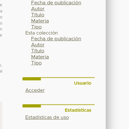
Fecha de publicación
de
Autor
la
Título
to
Materia
o
Tipo
an
Esta colección
ue
Fecha de publicación
Autor
Título
Materia
Tipo
o,
al
Usuario
Acceder
Estadísticas
Estadísticas de uso