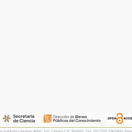
co
Instituto Literario #100. Col. Centro
C.P. 50000. Tel. (01-722) 2262300
Tolu