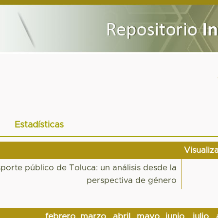
Estadísticas
Visualiz
porte público de Toluca: un análisis desde la
perspectiva de género
febrero
marzo
abril
mayo
junio
julio