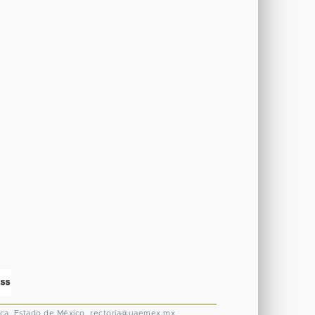
ca, Estado de México.
rectoria@uaemex.mx