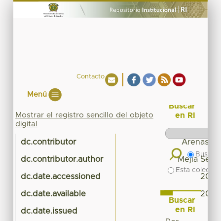
Contacto
Menú
Buscar
Mostrar el registro sencillo del objeto
en RI
digital
dc.contributor
Arenas Ro
Buscar 
dc.contributor.author
Mejía Serví
Esta colecció
dc.date.accessioned
2018-
dc.date.available
2018-
Buscar
en RI
dc.date.issued