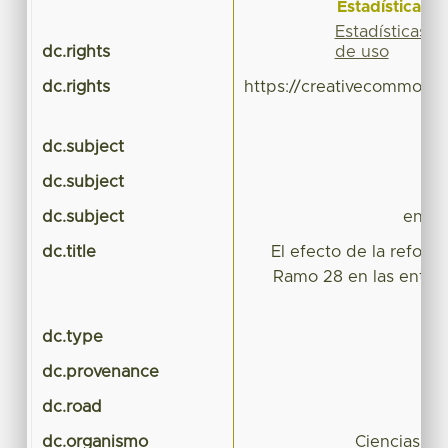
Estadísticas
Estadísticas
de uso
dc.rights
dc.rights
https://creativecommons.
dc.subject
ref
dc.subject
dc.subject
entid
dc.title
El efecto de la reform
Ramo 28 en las entida
dc.type
T
dc.provenance
dc.road
dc.organismo
Ciencias Pol