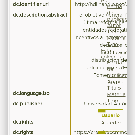
Por
dc.identifier.uri
http://hdl.handle.net/20
Fecha
de
dc.description.abstract
el objetivo general fue a
publicación
última reforma hacenda
Autor
entidades federativa
Título
incentivos a incrementar
Materia
Tipo
derechos local
Esta
modificación a
colección
distribución del 
Fecha
Participaciones (FGP
de
Fomento Municip
publicación
Autor
pertenecie
Título
dc.language.iso
Materia
Tipo
dc.publisher
Universidad Autónom
Usuario
dc.rights
Acceder
dc.rights
https://creativecommons.