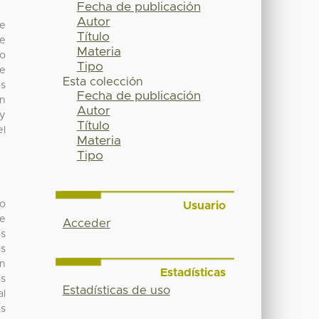
Fecha de publicación
Autor
de
Título
de
Materia
co
Tipo
se
Esta colección
os
Fecha de publicación
en
Autor
 y
Título
el
Materia
Tipo
o
Usuario
ce
Acceder
os
as
on
Estadísticas
as
Estadísticas de uso
al
as