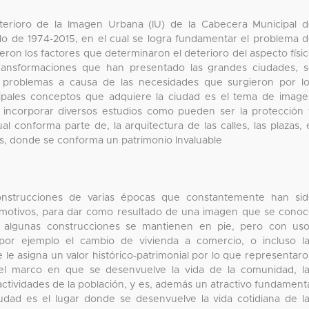
eterioro de la Imagen Urbana (IU) de la Cabecera Municipal 
do de 1974-2015, en el cual se logra fundamentar el problema 
ron los factores que determinaron el deterioro del aspecto físi
transformaciones que han presentado las grandes ciudades, 
 problemas a causa de las necesidades que surgieron por l
ipales conceptos que adquiere la ciudad es el tema de imag
incorporar diversos estudios como pueden ser la protección
al conforma parte de, la arquitectura de las calles, las plazas, 
s, donde se conforma un patrimonio Invaluable
nstrucciones de varias épocas que constantemente han sid
s motivos, para dar como resultado de una imagen que se cono
o algunas construcciones se mantienen en pie, pero con us
 por ejemplo el cambio de vivienda a comercio, o incluso l
le asigna un valor histórico-patrimonial por lo que representar
 el marco en que se desenvuelve la vida de la comunidad, l
 actividades de la población, y es, además un atractivo fundament
udad es el lugar donde se desenvuelve la vida cotidiana de l