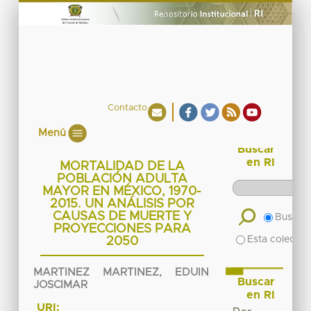
Contacto
Menú
Buscar
en RI
MORTALIDAD DE LA
POBLACIÓN ADULTA
MAYOR EN MÉXICO, 1970-
2015. UN ANÁLISIS POR
CAUSAS DE MUERTE Y
Buscar 
PROYECCIONES PARA
Esta colecció
2050
MARTINEZ MARTINEZ, EDUIN
Buscar
JOSCIMAR
en RI
URI: