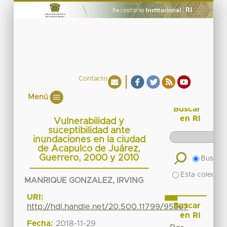
Contacto
Menú
Buscar
en RI
Vulnerabilidad y
suceptibilidad ante
inundaciones en la ciudad
de Acapulco de Juárez,
Guerrero, 2000 y 2010
Buscar 
Esta colecció
MANRIQUE GONZALEZ, IRVING
URI:
Buscar
http://hdl.handle.net/20.500.11799/95367
en RI
Fecha:
2018-11-29