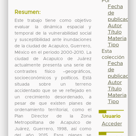
Por
Fecha
Resumen:
de
publicación
Este trabajo tiene como objetivo
Autor
evaluar la dinámica espacial y
Título
temporal de la vulnerabilidad social
Materia
y susceptibilidad ante inundaciones
Tipo
de la ciudad de Acapulco, Guerrero,
Esta
México en el periodo 2000-2010. La
colección
ciudad de Acapulco de Juárez
Fecha
actualmente presenta una serie de
de
contrastes físico –geográficos,
publicación
socioeconómicos y políticos. Está
Autor
situada sobre un terreno
Título
accidentado que se ve reflejado en
Materia
un crecimiento desordenado, a
Tipo
pesar de que existen planes de
ordenamiento territorial, como el
Usuario
Plan Director de la Zona
Metropolitana de Acapulco de
Acceder
Juárez, Guerrero, 1998, así como
del año 2015. Esos planes se