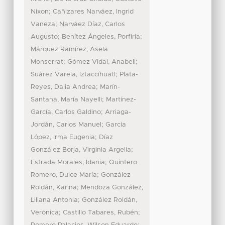
;
Nixon
Cañizares Narváez, Ingrid
;
Vaneza
Narváez Díaz, Carlos
;
;
Augusto
Benítez Ángeles, Porfiria
Márquez Ramírez, Asela
;
;
Monserrat
Gómez Vidal, Anabell
;
Suárez Varela, Iztaccíhuatl
Plata-
;
Reyes, Dalia Andrea
Marín-
;
Santana, María Nayelli
Martínez-
;
García, Carlos Galdino
Arriaga-
;
Jordán, Carlos Manuel
García
;
López, Irma Eugenia
Díaz
;
González Borja, Virginia Argelia
;
Estrada Morales, Idania
Quintero
;
Romero, Dulce María
González
;
Roldán, Karina
Mendoza González,
;
Liliana Antonia
González Roldán,
;
;
Verónica
Castillo Tabares, Rubén
;