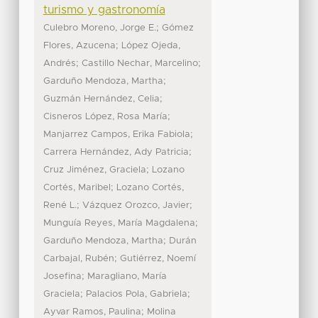
turismo y gastronomía
;
Culebro Moreno, Jorge E.
Gómez
;
Flores, Azucena
López Ojeda,
;
;
Andrés
Castillo Nechar, Marcelino
;
Garduño Mendoza, Martha
;
Guzmán Hernández, Celia
;
Cisneros López, Rosa María
;
Manjarrez Campos, Erika Fabiola
;
Carrera Hernández, Ady Patricia
;
Cruz Jiménez, Graciela
Lozano
;
Cortés, Maribel
Lozano Cortés,
;
;
René L.
Vázquez Orozco, Javier
;
Munguía Reyes, María Magdalena
;
Garduño Mendoza, Martha
Durán
;
Carbajal, Rubén
Gutiérrez, Noemí
;
Josefina
Maragliano, María
;
;
Graciela
Palacios Pola, Gabriela
;
Ayvar Ramos, Paulina
Molina