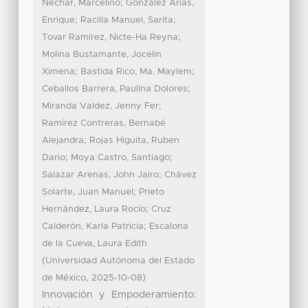
;
Nechar, Marcelino
González Arias,
;
;
Enrique
Racilla Manuel, Sarita
;
Tovar Ramírez, Nicte-Ha Reyna
Molina Bustamante, Jocelin
;
;
Ximena
Bastida Rico, Ma. Maylem
;
Ceballos Barrera, Paulina Dolores
;
Miranda Valdez, Jenny Fer
Ramírez Contreras, Bernabé
;
Alejandra
Rojas Higuita, Ruben
;
;
Dario
Moya Castro, Santiago
;
Salazar Arenas, John Jairo
Chávez
;
Solarte, Juan Manuel
Prieto
;
Hernández, Laura Rocío
Cruz
;
Calderón, Karla Patricia
Escalona
de la Cueva, Laura Edith
(
Universidad Autónoma del Estado
,
)
de México
2025-10-08
Innovación y Empoderamiento: