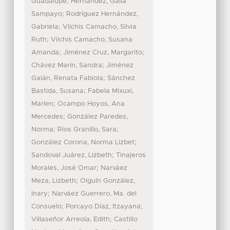
;
Guadalupe
Hernández, Galia
;
Sampayo
Rodríguez Hernández,
;
Gabriela
Vilchis Camacho, Silvia
;
Ruth
Vilchis Camacho, Susana
;
;
Amanda
Jiménez Cruz, Margarito
;
Chávez Marín, Sandra
Jiménez
;
Galán, Renata Fabiola
Sánchez
;
Bastida, Susana
Fabela Mixuxi,
;
Marlen
Ocampo Hoyos, Ana
;
Mercedes
González Paredes,
;
;
Norma
Ríos Granillo, Sara
;
González Corona, Norma Lizbet
;
Sandoval Juárez, Lizbeth
Tinajeros
;
Morales, José Omar
Narváez
;
Meza, Lizbeth
Olguín González,
;
Inary
Narváez Guerrero, Ma. del
;
;
Consuelo
Porcayo Díaz, Itzayana
;
Villaseñor Arreola, Edith
Castillo