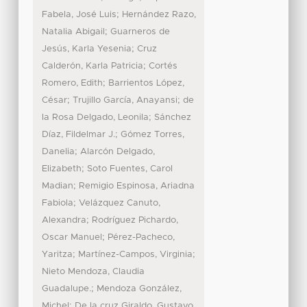
;
Fabela, José Luis
Hernández Razo,
;
Natalia Abigail
Guarneros de
;
Jesús, Karla Yesenia
Cruz
;
Calderón, Karla Patricia
Cortés
;
Romero, Edith
Barrientos López,
;
;
César
Trujillo García, Anayansi
de
;
la Rosa Delgado, Leonila
Sánchez
;
Díaz, Fildelmar J.
Gómez Torres,
;
Danelia
Alarcón Delgado,
;
Elizabeth
Soto Fuentes, Carol
;
Madian
Remigio Espinosa, Ariadna
;
Fabiola
Velázquez Canuto,
;
Alexandra
Rodríguez Pichardo,
;
Oscar Manuel
Pérez-Pacheco,
;
;
Yaritza
Martínez-Campos, Virginia
Nieto Mendoza, Claudia
;
Guadalupe.
Mendoza González,
;
Michel
De la cruz Giraldo, Gustavo