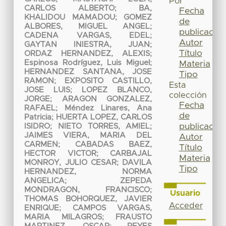
Por
CARLOS ALBERTO
;
BA,
Fecha
KHALIDOU MAMADOU
;
GOMEZ
de
ALBORES, MIGUEL ANGEL
;
publicación
CADENA VARGAS, EDEL
;
Autor
GAYTAN INIESTRA, JUAN
;
Título
ORDAZ HERNANDEZ, ALEXIS
;
Espinosa Rodríguez, Luis Miguel
;
Materia
HERNANDEZ SANTANA, JOSE
Tipo
RAMON
;
EXPOSITO CASTILLO,
Esta
JOSE LUIS
;
LOPEZ BLANCO,
colección
JORGE
;
ARAGON GONZALEZ,
Fecha
RAFAEL
;
Méndez Linares, Ana
de
Patricia
;
HUERTA LOPEZ, CARLOS
publicación
ISIDRO
;
NIETO TORRES, AMIEL
;
JAIMES VIERA, MARIA DEL
Autor
CARMEN
;
CABADAS BAEZ,
Título
HECTOR VICTOR
;
CARBAJAL
Materia
MONROY, JULIO CESAR
;
DAVILA
Tipo
HERNANDEZ, NORMA
ANGELICA
;
ZEPEDA
MONDRAGON, FRANCISCO
;
Usuario
THOMAS BOHORQUEZ, JAVIER
Acceder
ENRIQUE
;
CAMPOS VARGAS,
MARIA MILAGROS
;
FRAUSTO