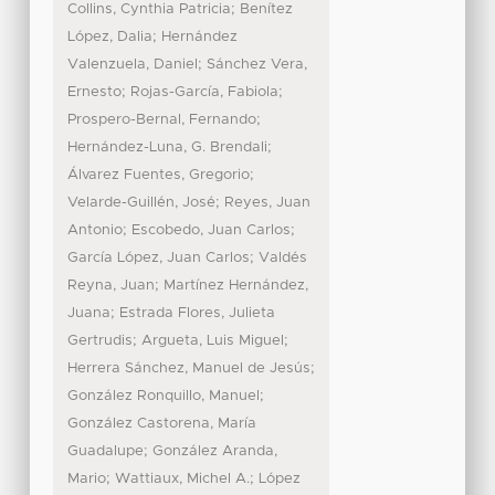
;
Collins, Cynthia Patricia
Benítez
;
López, Dalia
Hernández
;
Valenzuela, Daniel
Sánchez Vera,
;
;
Ernesto
Rojas-García, Fabiola
;
Prospero-Bernal, Fernando
;
Hernández-Luna, G. Brendali
;
Álvarez Fuentes, Gregorio
;
Velarde-Guillén, José
Reyes, Juan
;
;
Antonio
Escobedo, Juan Carlos
;
García López, Juan Carlos
Valdés
;
Reyna, Juan
Martínez Hernández,
;
Juana
Estrada Flores, Julieta
;
;
Gertrudis
Argueta, Luis Miguel
;
Herrera Sánchez, Manuel de Jesús
;
González Ronquillo, Manuel
González Castorena, María
;
Guadalupe
González Aranda,
;
;
Mario
Wattiaux, Michel A.
López