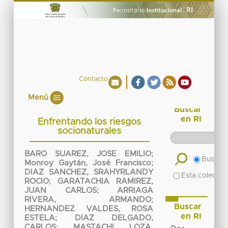
Contacto
Menú
Buscar
en RI
Enfrentando los riesgos
socionaturales
BARO SUAREZ, JOSE EMILIO
;
Buscar 
Monroy Gaytán, José Francisco
;
DIAZ SANCHEZ, SRAHYRLANDY
Esta colecció
ROCIO
;
GARATACHIA RAMIREZ,
JUAN CARLOS
;
ARRIAGA
RIVERA, ARMANDO
;
Buscar
HERNANDEZ VALDES, ROSA
en RI
ESTELA
;
DIAZ DELGADO,
CARLOS
;
MASTACHI LOZA,