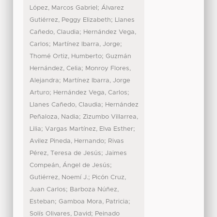
;
López, Marcos Gabriel
Álvarez
;
Gutiérrez, Peggy Elizabeth
Llanes
;
Cañedo, Claudia
Hernández Vega,
;
;
Carlos
Martínez Ibarra, Jorge
;
Thomé Ortiz, Humberto
Guzmán
;
Hernández, Celia
Monroy Flores,
;
Alejandra
Martínez Ibarra, Jorge
;
;
Arturo
Hernández Vega, Carlos
;
Llanes Cañedo, Claudia
Hernández
;
Peñaloza, Nadia
Zizumbo Villarrea,
;
;
Lilia
Vargas Martínez, Elva Esther
;
Avilez Pineda, Hernando
Rivas
;
Pérez, Teresa de Jesús
Jaimes
;
Compeán, Ángel de Jesús
;
Gutiérrez, Noemí J.
Picón Cruz,
;
Juan Carlos
Barboza Núñez,
;
;
Esteban
Gamboa Mora, Patricia
;
Solís Olivares, David
Peinado