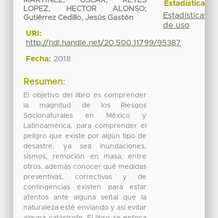
MARTINEZ, OSCAR
;
REYES
Estadísticas
LOPEZ, HECTOR ALONSO
;
Estadísticas
Gutiérrez Cedillo, Jesús Gastón
de uso
URI:
http://hdl.handle.net/20.500.11799/95387
Fecha:
2018
Resumen:
El objetivo del libro es comprender
la magnitud de los Riesgos
Socionaturales en México y
Latinoamérica, para comprender el
peligro que existe por algún tipo de
desastre, ya sea inundaciones,
sismos, remoción en masa, entre
otros, además conocer qué medidas
preventivas, correctivas y de
contingencias existen para estar
atentos ante alguna señal que la
naturaleza esté enviando y así evitar
alguna catástrofe. El libro se enfoca