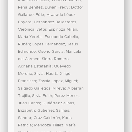
Romero Palacios, Wilson Eduardo
;
Peña Benitez, Duván Fredy
Dottor
;
Gallardo, Félix
Alvarado López,
;
Chyara
Hernández Ballesteros,
;
Verónica Ivette
Espinoza Millán,
;
María Yeretsi
Escobedo Cabello,
;
Rubén
López Hernández, Jesús
;
Edmundo
Osorio García, Maricela
;
del Carmen
Sierra Romero,
;
Adriana Estefanía
Quevedo
;
Moreno, Silvia
Huerta Xingú,
;
;
Francisco
Zavala López, Miguel
;
Salgado Gallegos, Mireya
Albarrán
;
Trujillo, Silvia Edith
Pérez Merlos,
;
Juan Carlos
Gutiérrez Salinas,
;
Elizabeth
Gutiérrez Salinas,
;
Sandra
Cruz Calderón, Karla
;
Patricia
Mendoza Téllez, María