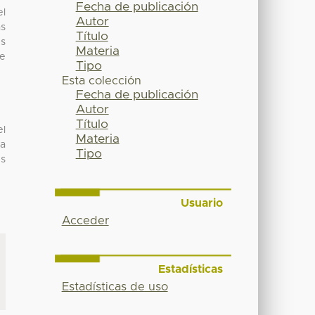
Fecha de publicación
el
Autor
as
Título
s
Materia
de
Tipo
Esta colección
Fecha de publicación
Autor
Título
el
Materia
ra
Tipo
us
Usuario
Acceder
Estadísticas
Estadísticas de uso