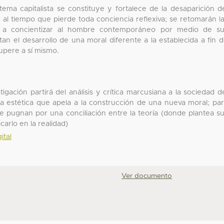
ema capitalista se constituye y fortalece de la desaparición d
d al tiempo que pierde toda conciencia reflexiva; se retomarán l
n a concientizar al hombre contemporáneo por medio de su
itan el desarrollo de una moral diferente a la establecida a fin 
upere a sí mismo.
igación partirá del análisis y crítica marcusiana a la sociedad d
ta estética que apela a la construcción de una nueva moral; pa
que pugnan por una conciliación entre la teoría (donde plantea s
carlo en la realidad)
ital
Ver documento