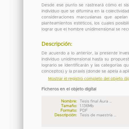
Desde ese punto se rastreará cómo el sist
individuo que se difumina en la colectivida
consideraciones marcusianas que apela
planteamientos estéticos, los cuales posibil
lograr que el hombre unidimensional se rec
Descripción:
De acuerdo a lo anterior, la presente invest
individuo unidimensional hasta su propues
lograrlo se identificarán y las categorías 
conceptos) y la praxis (donde se apela a apli
Mostrar el registro completo del objeto dig
Ficheros en el objeto digital
Nombre:
Tesis final Aura ...
Tamaño:
1.136Mb
Formato:
PDF
Descripción:
Tesis de maestría ...