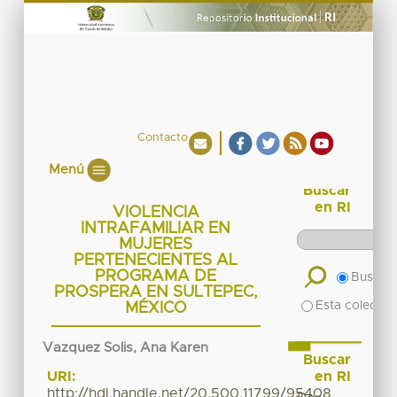
Contacto
Menú
Buscar
en RI
VIOLENCIA
INTRAFAMILIAR EN
MUJERES
PERTENECIENTES AL
PROGRAMA DE
Buscar 
PROSPERA EN SULTEPEC,
Esta colecció
MÉXICO
Vazquez Solis, Ana Karen
Buscar
en RI
URI:
http://hdl.handle.net/20.500.11799/95408