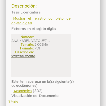
Descripción:
Tesis Licenciatura
Mostrar el registro completo del
objeto digital
Ficheros en el objeto digital
Nombre:
ANA KAREN VAZQUEZ ...
Tamaño:
2.005Mb
Formato:
PDF
Descripción:
tesis violencia ...
Ver documento
Este ítem aparece en la(s) siguiente(s)
colección(ones)
[302]
Académica
Visualización del Documento
Título