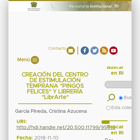
Contacto
Menú
Buscar
en RI
CREACIÓN DEL CENTRO
DE ESTIMULACIÓN
TEMPRANA “PINGOS
FELICES” Y LIBRERÍA
“LibrArte"
Buscar 
Esta colecció
Garcia Pineda, Cristina Azucena
URI:
Buscar
http://hdl.handle.net/20.500.11799/95416
en RI
Fecha:
2018-11-10