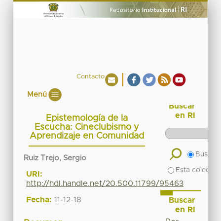
Contacto
Menú
Buscar
en RI
Epistemología de la
Escucha: Cineclubismo y
Aprendizaje en Comunidad
Buscar 
Ruiz Trejo, Sergio
Esta colecció
URI:
http://hdl.handle.net/20.500.11799/95463
Fecha:
11-12-18
Buscar
en RI