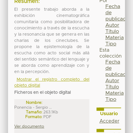
Por
Resumen:
Fecha
El presente trabajo aborda a la
de
exhibición cinematográfica
publicación
comunitaria como posibilitadora de
Autor
conocimiento a través de la escucha
Título
y la resonancia que se genera en las
Materia
charlas de los cineclubes. Se
Tipo
propone la epistemología de la
Esta
escucha como acto social más allá
colección
del sentido semántico del lenguaje y
Fecha
se aborda como aprendizaje con y
de
en la percepción.
publicación
Mostrar el registro completo del
Autor
objeto digital
Título
Ficheros en el objeto digital
Materia
Tipo
Nombre:
Ponencia - Sergio ...
Tamaño:
263.1Kb
Usuario
Formato:
PDF
Acceder
Ver documento