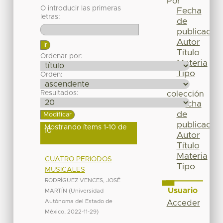
Por
O introducir las primeras
Fecha
letras:
de
publicación
Autor
Título
Ordenar por:
Materia
Tipo
Orden:
Esta
Resultados:
colección
Fecha
de
publicación
Mostrando ítems 1-10 de
10
Autor
Título
Materia
CUATRO PERIODOS
Tipo
MUSICALES
RODRÍGUEZ VENCES, JOSÉ
Usuario
MARTÍN
(
Universidad
Autónoma del Estado de
Acceder
México
,
2022-11-29
)