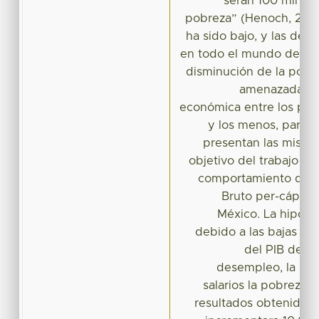
serán 100 mil p
pobreza” (Henoch, 2017)
ha sido bajo, y las des
en todo el mundo debido 
disminución de la pobr
amenazada po
económica entre los país
y los menos, para e
presentan las mismas
objetivo del trabajo fue
comportamiento del 
Bruto per-cápita
México. La hipótes
debido a las bajas ta
del PIB de pa
desempleo, la pre
salarios la pobreza n
resultados obtenidos 