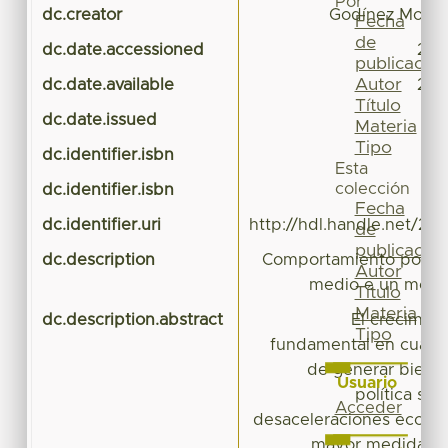
Por
dc.creator
Godínez Montoy
Fecha
de
dc.date.accessioned
201
publicación
Autor
dc.date.available
201
Título
dc.date.issued
Materia
Tipo
dc.identifier.isbn
97
Esta
colección
dc.identifier.isbn
97
Fecha
dc.identifier.uri
http://hdl.handle.net/20
de
publicación
dc.description
Comportamiento pobrez
Autor
medio e un mode
Título
Materia
dc.description.abstract
El crecimie
Tipo
fundamental en cuant
de generar bienest
Usuario
política soc
Acceder
desaceleraciones econó
mayor medida a 