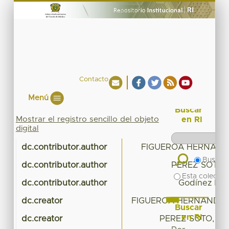
Contacto
Menú
Buscar
Mostrar el registro sencillo del objeto
en RI
digital
dc.contributor.author
FIGUEROA HERNAND
Buscar 
dc.contributor.author
PEREZ SOTO,
Esta colecció
dc.contributor.author
Godínez Mon
dc.creator
FIGUEROA HERNANDEZ,
Buscar
en RI
dc.creator
PEREZ SOTO, FR