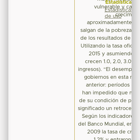
Estadísticas
vulnerable y cada
Estadísticas
crecimien
de uso
aproximadamente 50 
salgan de la pobreza (Es
de los resultados de la
Utilizando la tasa ofici
2015 y asumiendo e
crecen 1.0, 2.0, 3.0%, 
ingresos). “El desempeño
gobiernos en esta mate
anterior: períodos de
han impedido que más 
de su condición de pobre
significado un retroceso 
Según los indicadores p
del Banco Mundial, entre
2009 la tasa de crec
1.2% y entraron 62