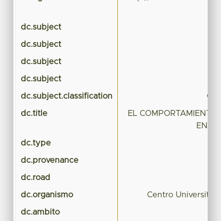
dc.subject
dc.subject
dc.subject
dc.subject
dc.subject.classification
CIE
dc.title
EL COMPORTAMIENTO 
EN MÉ
dc.type
dc.provenance
dc.road
dc.organismo
Centro Universita
dc.ambito