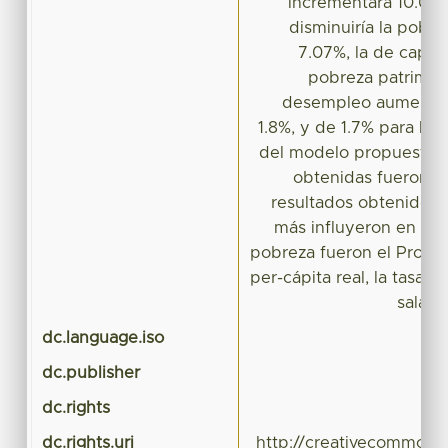
incrementara 10.0% 
disminuiría la pobre
7.07%, la de capac
pobreza patrimoni
desempleo aumentarí
1.8%, y de 1.7% para las
del modelo propuesto. 
obtenidas fueron qu
resultados obtenidos, 
más influyeron en la 
pobreza fueron el Produc
per-cápita real, la tasa 
salari
dc.language.iso
dc.publisher
U
dc.rights
dc.rights.uri
http://creativecommons.