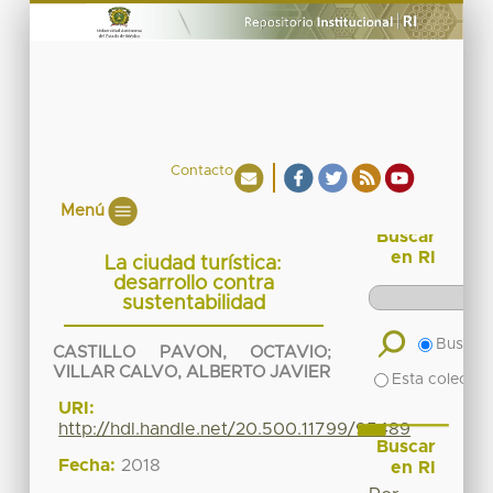
Contacto
Menú
Buscar
en RI
La ciudad turística:
desarrollo contra
sustentabilidad
Buscar 
CASTILLO PAVON, OCTAVIO
;
VILLAR CALVO, ALBERTO JAVIER
Esta colecció
URI:
http://hdl.handle.net/20.500.11799/95489
Buscar
Fecha:
2018
en RI