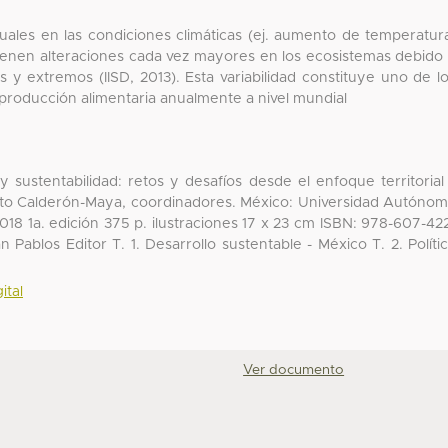
duales en las condiciones climáticas (ej. aumento de temperatur
 tienen alteraciones cada vez mayores en los ecosistemas debido
 y extremos (IISD, 2013). Esta variabilidad constituye uno de l
la producción alimentaria anualmente a nivel mundial
y sustentabilidad: retos y desafíos desde el enfoque territorial
rto Calderón-Maya, coordinadores. México: Universidad Autóno
018 1a. edición 375 p. ilustraciones 17 x 23 cm ISBN: 978-607-42
ablos Editor T. 1. Desarrollo sustentable - México T. 2. Políti
ital
Ver documento