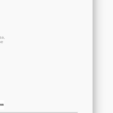
sa,
be