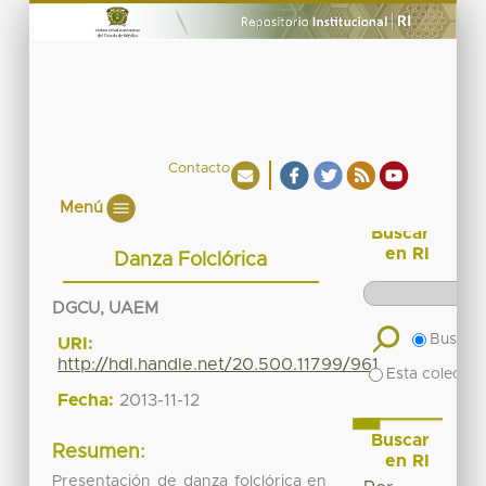
Contacto
Menú
Buscar
en RI
Danza Folclórica
DGCU, UAEM
Buscar 
URI:
http://hdl.handle.net/20.500.11799/961
Esta colecció
Fecha:
2013-11-12
Buscar
Resumen:
en RI
Presentación de danza folclórica en