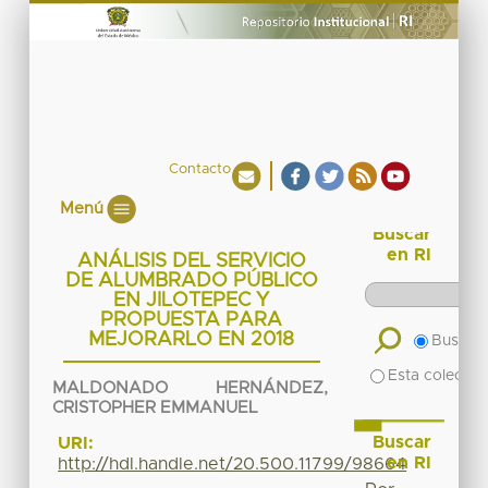
Contacto
Menú
Buscar
en RI
ANÁLISIS DEL SERVICIO
DE ALUMBRADO PÚBLICO
EN JILOTEPEC Y
PROPUESTA PARA
MEJORARLO EN 2018
Buscar 
Esta colecció
MALDONADO HERNÁNDEZ,
CRISTOPHER EMMANUEL
Buscar
URI:
en RI
http://hdl.handle.net/20.500.11799/98664