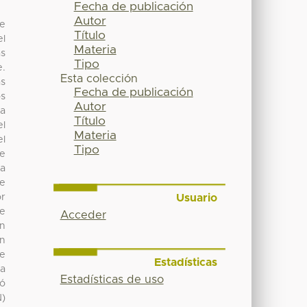
Fecha de publicación
Autor
de
Título
el
Materia
ás
Tipo
e.
Esta colección
as
Fecha de publicación
os
Autor
la
Título
el
Materia
el
Tipo
de
ra
de
Usuario
or
de
Acceder
en
an
re
Estadísticas
ra
Estadísticas de uso
ró
N)