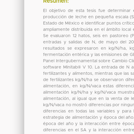
Resumen:
El objetivo de esta tesis fue determinar 
producción de leche en pequeña escala (SP
Estado de México e identificar puntos crít
ampliamente distribuida en el ámbito local
Se evaluaron 12 hatos, seis en pastoreo (
entradas y salidas de N, de mayo del 201
resultados se expresaron en kg/N/ha, k
fermentación entérica y las emisiones de G
Panel Intergubernamental sobre Cambio Clim
software Minitab® V 10. La entrada de N a
fertilizantes y alimentos, mientras que las
de fertilizantes kg/N/ha se observaron dife
alimentación, en kg/N/vaca estas diferenc
alimentación kg/N/ha y kg/N/vaca muestran
alimentación, al igual que en la venta de
kg/N/vaca no mostró diferencias por ningun
diferencias en todas las variables y para
estrategia de alimentación y época del año
época del año y la interacción entre époc
diferencias en el SA y la interacción entr