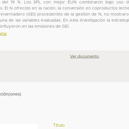
e del 19 %. Los SPL con mejor EUN combinaron bajo uso d
os. El N ofrecido en la ración, la conversión en coproductos lech
 invernadero (GEI) procedentes de la gestión de N, no mostrar
guna de las variables evaluadas. En esta investigación la estrateg
influyeron en las emisiones de GEI.
ital
Ver documento
cción(ones)
Título