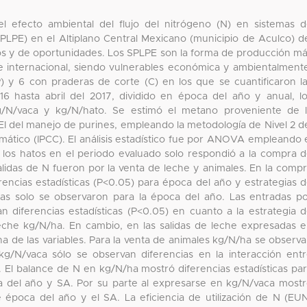
el efecto ambiental del flujo del nitrógeno (N) en sistemas 
LPE) en el Altiplano Central Mexicano (municipio de Aculco) d
icos y de oportunidades. Los SPLPE son la forma de producción m
 e internacional, siendo vulnerables económica y ambientalment
P) y 6 con praderas de corte (C) en los que se cuantificaron l
6 hasta abril del 2017, dividido en época del año y anual, l
g/N/vaca y kg/N/hato. Se estimó el metano proveniente de 
EI del manejo de purines, empleando la metodología de Nivel 2 d
ático (IPCC). El análisis estadístico fue por ANOVA empleando 
 los hatos en el periodo evaluado solo respondió a la compra 
 salidas de N fueron por la venta de leche y animales. En la comp
rencias estadísticas (P<0.05) para época del año y estrategias 
ias solo se observaron para la época del año. Las entradas p
 diferencias estadísticas (P<0.05) en cuanto a la estrategia 
 leche kg/N/ha. En cambio, en las salidas de leche expresadas 
a de las variables. Para la venta de animales kg/N/ha se observ
 kg/N/vaca sólo se observan diferencias en la interacción ent
. El balance de N en kg/N/ha mostró diferencias estadísticas pa
a del año y SA. Por su parte al expresarse en kg/N/vaca most
e época del año y el SA. La eficiencia de utilización de N (EU