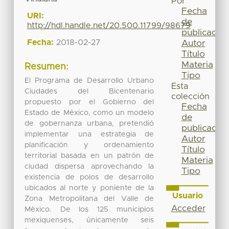
Por
Fecha
URI:
de
http://hdl.handle.net/20.500.11799/98679
publicación
Fecha:
2018-02-27
Autor
Título
Materia
Resumen:
Tipo
El Programa de Desarrollo Urbano
Esta
Ciudades del Bicentenario
colección
propuesto por el Gobierno del
Fecha
Estado de México, como un modelo
de
de gobernanza urbana, pretendió
publicación
implementar una estrategia de
Autor
planificación y ordenamiento
Título
territorial basada en un patrón de
Materia
ciudad dispersa aprovechando la
Tipo
existencia de polos de desarrollo
ubicados al norte y poniente de la
Usuario
Zona Metropolitana del Valle de
Acceder
México. De los 125 municipios
mexiquenses, únicamente seis