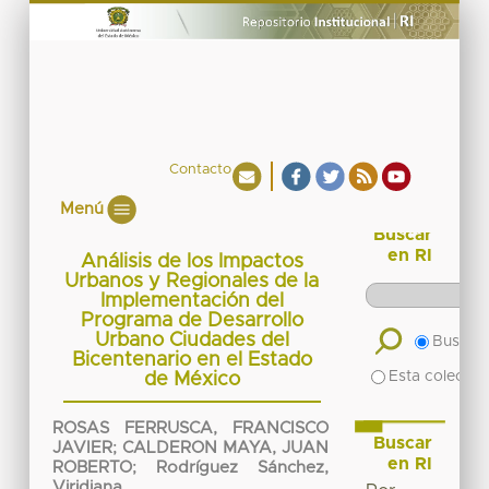
Contacto
Menú
Buscar
en RI
Análisis de los Impactos
Urbanos y Regionales de la
Implementación del
Programa de Desarrollo
Urbano Ciudades del
Buscar 
Bicentenario en el Estado
Esta colecció
de México
ROSAS FERRUSCA, FRANCISCO
Buscar
JAVIER
;
CALDERON MAYA, JUAN
en RI
ROBERTO
;
Rodríguez Sánchez,
Viridiana