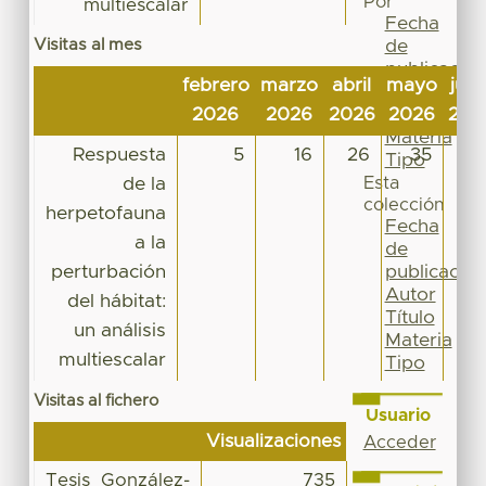
Por
multiescalar
Fecha
Visitas al mes
de
publicación
febrero
marzo
abril
mayo
juni
Autor
2026
2026
2026
2026
202
Título
Materia
Respuesta
5
16
26
35
1
Tipo
de la
Esta
colección
herpetofauna
Fecha
a la
de
perturbación
publicación
Autor
del hábitat:
Título
un análisis
Materia
multiescalar
Tipo
Visitas al fichero
Usuario
Visualizaciones
Acceder
Tesis_González-
735