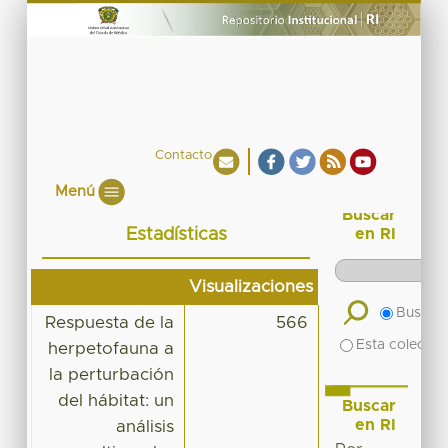
Contacto
Menú
Buscar
Estadísticas
en RI
Visualizaciones
Buscar 
Respuesta de la
566
Esta colecció
herpetofauna a
la perturbación
del hábitat: un
Buscar
en RI
análisis