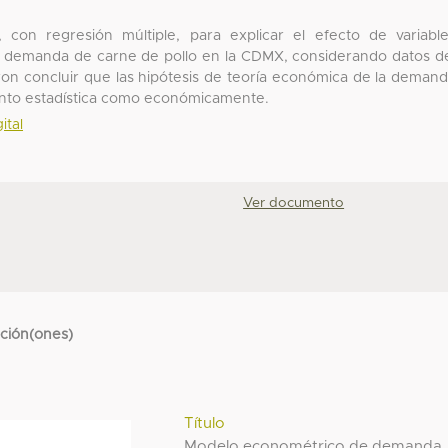
, con regresión múltiple, para explicar el efecto de variabl
 demanda de carne de pollo en la CDMX, considerando datos d
ron concluir que las hipótesis de teoría económica de la deman
 tanto estadística como económicamente.
ital
Ver documento
cción(ones)
Título
Modelo econométrico de demanda