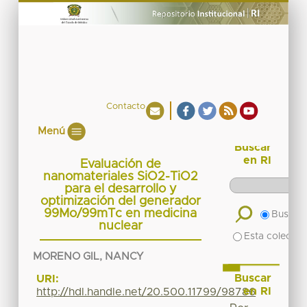
Contacto
Menú
Buscar
en RI
Evaluación de
nanomateriales SiO2-TiO2
para el desarrollo y
optimización del generador
99Mo/99mTc en medicina
Buscar 
nuclear
Esta colecció
MORENO GIL, NANCY
Buscar
URI:
en RI
http://hdl.handle.net/20.500.11799/98786