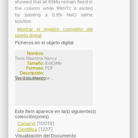
showed that all 99Mo remain fixed in
the column while 99mTc is eluted
by passing a 0.9% NaCl saline
solution.
Mostrar el registro completo del
objeto digital
Ficheros en el objeto digital
Nombre:
Tesis Maestria Nancy ...
Tamaño:
8.663Mb
Formato:
PDF
Descripción:
Tesis de Maestria ...
Ver documento
Este ítem aparece en la(s) siguiente(s)
colección(ones)
[10019]
Conacyt
[1237]
Científica
Visualización del Documento