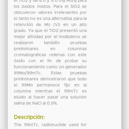
el TiO2 y de 8.0 y 5.0 mg Mo/g para
los óxidos mixtos. Para el SiO2 se
obtuvieron valores irrelevantes por
lo tanto no es una alternativa para la
retención de Mo (VI) en un alto
grado. Ya que el TiO2 presentó una
mejor afinidad por el molibdeno se
realizaron también pruebas
preliminares en columnas
cromatográficas rellenas con este
óxido con el fin de probar su
funcionamiento como un generador
99Mo/99mTc. Estas pruebas
preliminares demostraron que todo
el 99Mo permanece fijo en la
columna mientras el 99mTc es
eluído al hacer pasar una solución
salina de NaCl al 0.9%.
Descripción:
The 99mTc, radionuclide used for