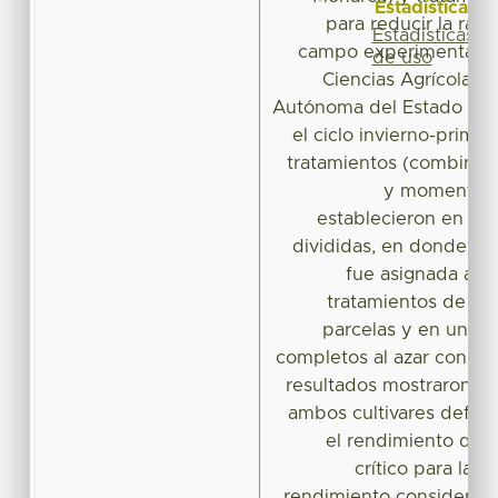
Estadísticas
para reducir la radi
Estadísticas
campo experimental de
de uso
Ciencias Agrícolas d
Autónoma del Estado de 
el ciclo invierno-prima
tratamientos (combinaci
y momentos 
establecieron en arr
divididas, en donde la 
fue asignada a los
tratamientos de so
parcelas y en un d
completos al azar con 3 r
resultados mostraron q
ambos cultivares defini
el rendimiento de g
crítico para la 
rendimiento considera e