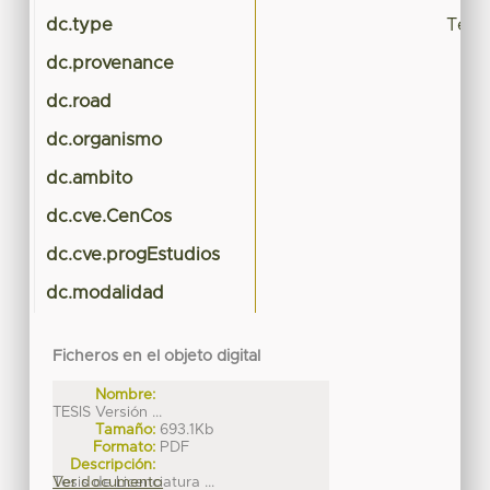
dc.type
Tesis
dc.provenance
dc.road
dc.organismo
Ci
dc.ambito
dc.cve.CenCos
dc.cve.progEstudios
dc.modalidad
Ficheros en el objeto digital
Nombre:
TESIS Versión ...
Tamaño:
693.1Kb
Formato:
PDF
Descripción:
Tesis de Licenciatura ...
Ver documento