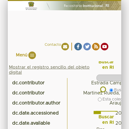
Contacto
Menú
Buscar
Mostrar el registro sencillo del objeto
en RI
digital
dc.contributor
Estrada Campuz
Buscar 
dc.contributor
Martinez Rueda, Car
Esta colecció
dc.contributor.author
Araujo D
dc.date.accessioned
2019-
Buscar
en RI
dc.date.available
2019-