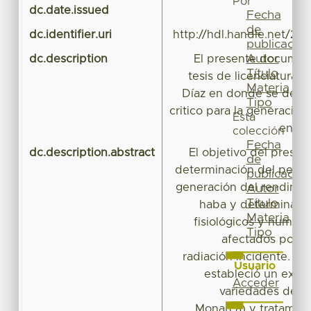
Por
dc.date.issued
Fecha
de
dc.identifier.uri
http://hdl.handle.net/20
publicación
Autor
dc.description
El presente document
Título
tesis de licenciatura 
Materia
Díaz en donde se deter
Tipo
critico para la generació
Esta
en el
colección
Fecha
dc.description.abstract
El objetivo del presen
de
determinación del period
publicación
generación del rendimien
Autor
Título
haba y determinar 
Materia
fisiológicos y numér
Tipo
afectados por r
radiación incidente. Par
Usuario
estableció un expe
Acceder
variedades de h
Monarca) y tratamie