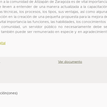
cen a la comunidad de Atizapán de Zaragoza es de vital importanci
lleven a entender de una manera actualizada a la capacitació
as técnicas, los procesos, los tipos, sus ventajas, así como algun
itución en la creación de una pequeña propuesta para la mejora d
tal importancia las funciones, las habilidades, los conocimientos
 comunidad, un servidor público no necesariamente debe s
co también puede ser remunerado en especie y en agradecimien
ital
.
Ver documento
cción(ones)