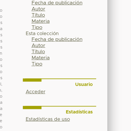
Fecha de publicación
Autor
do
Título
do
Materia
as
Tipo
na
Esta colección
us
Fecha de publicación
as
Autor
os
Título
En
Materia
 o
Tipo
os
 o
os
Usuario
l,
o,
Acceder
ro
na
ía
Estadísticas
de
Estadísticas de uso
de
do