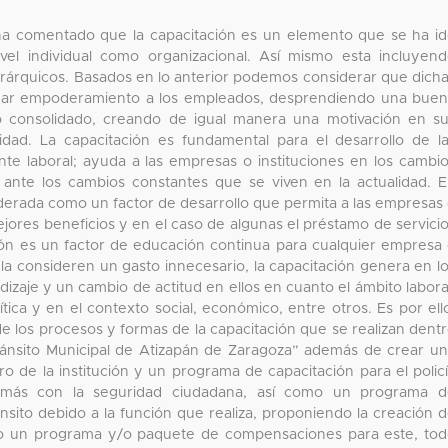
ha comentado que la capacitación es un elemento que se ha i
vel individual como organizacional. Así mismo esta incluyen
erárquicos. Basados en lo anterior podemos considerar que dich
ra dar empoderamiento a los empleados, desprendiendo una bue
o consolidado, creando de igual manera una motivación en s
idad. La capacitación es fundamental para el desarrollo de l
te laboral; ayuda a las empresas o instituciones en los cambi
 ante los cambios constantes que se viven en la actualidad. 
iderada como un factor de desarrollo que permita a las empresas
mejores beneficios y en el caso de algunas el préstamo de servici
ción es un factor de educación continua para cualquier empresa
la consideren un gasto innecesario, la capacitación genera en l
aje y un cambio de actitud en ellos en cuanto el ámbito labora
ica y en el contexto social, económico, entre otros. Es por ell
e los procesos y formas de la capacitación que se realizan dent
ránsito Municipal de Atizapán de Zaragoza” además de crear u
o de la institución y un programa de capacitación para el polic
ue más con la seguridad ciudadana, así como un programa 
ránsito debido a la función que realiza, proponiendo la creación 
omo un programa y/o paquete de compensaciones para este, to