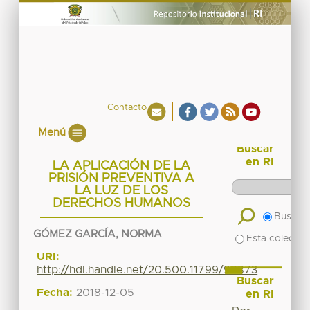
Contacto
Menú
Buscar
en RI
LA APLICACIÓN DE LA
PRISIÓN PREVENTIVA A
LA LUZ DE LOS
DERECHOS HUMANOS
Buscar 
GÓMEZ GARCÍA, NORMA
Esta colecció
URI:
http://hdl.handle.net/20.500.11799/98873
Buscar
Fecha:
2018-12-05
en RI