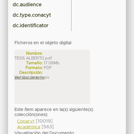
dc.audience
dc.type.conacyt
dc.identificator
Ficheros en el objeto digital
Nombre:
TESIS ALBERTO.pdf
Tamaño:
17.06Mb
Formato:
PDF
Descripción:
archivo de la tesis
Ver documento
Este ítem aparece en la(s) siguiente(s)
colección(ones)
[10019]
Conacyt
[563]
Académica
Visualización del Documento