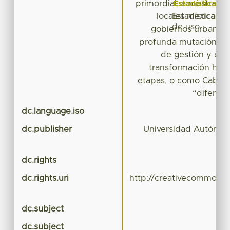
Estadísticas
primordial, a mostrar q
Estadísticas
locales mexicanos,
de uso
gobiernos urbanos,
profunda mutación de 
de gestión y admi
transformación ha t
etapas, o como Cabrero
“diferent
dc.language.iso
dc.publisher
Universidad Autónom
dc.rights
dc.rights.uri
http://creativecommons.
dc.subject
dc.subject