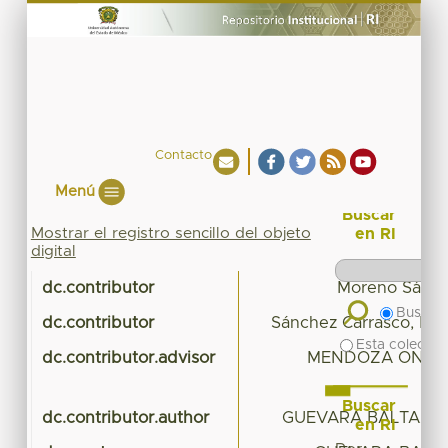
Contacto
Menú
Buscar
Mostrar el registro sencillo del objeto
en RI
digital
dc.contributor
Moreno Sánch
Buscar 
dc.contributor
Sánchez Carrasco, Mar
Esta colecció
dc.contributor.advisor
MENDOZA ONTIV
Buscar
dc.contributor.author
GUEVARA BALTAZAR
en RI