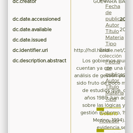
Por
dc.creator
GUEVARA BALTA
Fecha
de
publicación
dc.date.accessioned
2019-
Autor
dc.date.available
2019-
Título
Materia
dc.date.issued
Tipo
Esta
dc.identifier.uri
http://hdl.handle.net/20
colección
dc.description.abstract
Los gobiernos munici
Fecha
de
cuentan ya con una imp
publicación
análisis de gestión públi
Autor
sido fruto de poco más
Título
de estudios que, desd
Materia
años 1980, han acum
Tipo
sobre las lógicas y l
gestión (Cabrero, 1996
Usuario
Merino, 1994). Bu
Acceder
evidencia se in