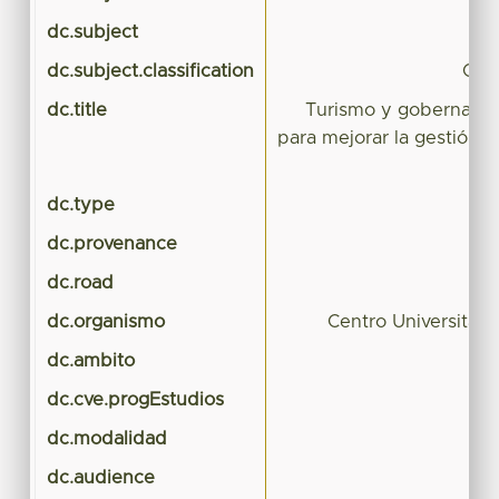
dc.subject
dc.subject.classification
CIE
dc.title
Turismo y gobernanza
para mejorar la gestión p
dc.type
T
dc.provenance
dc.road
dc.organismo
Centro Universitar
dc.ambito
dc.cve.progEstudios
dc.modalidad
dc.audience