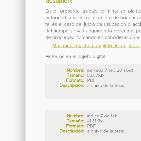
Resumen:
En el presente trabajo terminal se plant
autoridad judicial con el objeto de brindar m
tal es el caso del juicio de usucapión o ac
del tiempo se van adquiriendo derechos pos
de propiedad, tomando en consideración el 
Mostrar el registro completo del objeto dig
Ficheros en el objeto digital
Nombre:
portada 7 feb 2011.pdf
Tamaño:
83.57Kb
Formato:
PDF
Descripción:
archivo de la tesis
Nombre:
índice 7 de feb ...
Tamaño:
41.31Kb
Formato:
PDF
Descripción:
archivo de la tesis