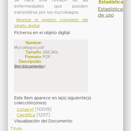
Se hace una revisión de las
Estadísticas
enfermedades que pueden
Estadísticas
transmitirse por los murciélagos.
de uso
Mostrar el registro completo del
objeto digital
Ficheros en el objeto digital
Nombre:
Murciélagos.pdf
Tamaño:
266.2Kb
Formato:
PDF
Descripción:
Artículo principal
Ver documento
Este ítem aparece en la(s) siguiente(s)
colección(ones)
[10019]
Conacyt
[1237]
Científica
Visualización del Documento
Título