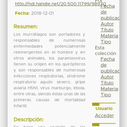
Por
http://hdl.handle.net/20.500.11799/98970
Fecha
de
Fecha:
2018-12-01
publicación
Autor
Resumen:
Título
Los murciélagos son portadores y
Materia
responsables de numerosas
Tipo
enfermedades potencialmente
Esta
reemergentes en el hombre y en
colección
otros animales, los paramixovirus
Fecha
tienen su origen en los quirópteros
de
y son responsables de numerosas
publicación
infecciones respiratorias, síndrome
Autor
respiratorio agudo severo, gripe
Título
aviaria H5N1, virus marburgo, ébola,
Materia
entre otras, siendo éstas unas de las
Tipo
primeras causas de mortalidad
infantil.
Usuario
Acceder
Descripción: