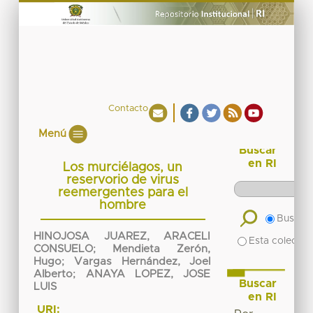
Contacto
Menú
Buscar
en RI
Los murciélagos, un
reservorio de virus
reemergentes para el
hombre
Buscar 
HINOJOSA JUAREZ, ARACELI
Esta colecció
CONSUELO
;
Mendieta Zerón,
Hugo
;
Vargas Hernández, Joel
Alberto
;
ANAYA LOPEZ, JOSE
Buscar
LUIS
en RI
URI: