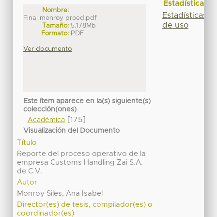
Estadísticas
Nombre:
Estadísticas
Final monroy proed.pdf
de uso
Tamaño:
5.178Mb
Formato:
PDF
Ver documento
Este ítem aparece en la(s) siguiente(s)
colección(ones)
[175]
Académica
Visualización del Documento
Título
Reporte del proceso operativo de la
empresa Customs Handling Zai S.A.
de C.V.
Autor
Monroy Siles, Ana Isabel
Director(es) de tesis, compilador(es) o
coordinador(es)