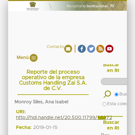
Contacto
Menú
Buscar
en RI
Reporte del proceso
operativo de la empresa
Customs Handling Zai S.A.
de C.V.
Buscar 
Monroy Siles, Ana Isabel
Esta colecció
URI:
http://hdl.handle.net/20.500.11799/98972
Buscar
Fecha:
2019-01-15
en RI